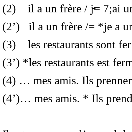
(2)
il a un frère / j̵= 7;ai u
(
2’
)
il a un frère /= *je a u
(3)
les restaurants sont fe
(
3’
) *les restaurants est fe
(4) … mes amis. Ils prennent
(
4’
)… mes amis. * Ils prend 