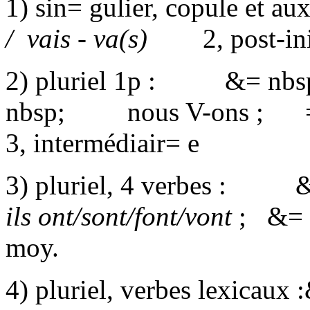
1) sin= gulier, copule et auxi
/
vais - va(s)
2, post-in
2) pluriel 1p :
&= nbs
nbsp;
nous V-ons ;
=
3, intermédiair= e
3) pluriel, 4 verbes :
&=
ils ont/sont/font/vont
;
&= 
moy.
4) pluriel, verbes lexicaux