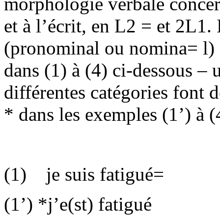
morphologie verbale concern
et à l’écrit, en L2 = et 2L1. 
(pronominal ou nomina= l) 
dans (1) à (4) ci-dessous – 
différentes catégories font 
* dans les exemples (
1’
) à (
(1)
je suis fatigué
=
(
1’
) *j’e(st) fatigué