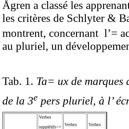
Ågren a classé les apprenan
les critères de Schlyter & B
montrent, concernant
l’= a
au pluriel, un développemen
Tab. 1.
Ta= ux de marques d
e
de la 3
pers pluriel, à l’ écr
Verbes
Verbes
Verbes
supplétifs
<=