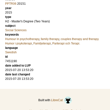
PPTR06
20151
year
2015
type
H2 - Master's Degree (Two Years)
subject
Social Sciences
keywords
Humour in psychotherapy
,
family therapy
,
couples therapy and therapy.
Humor i psykoterapi
,
Familjeterapi
,
Parterapi och Terapi.
language
Swedish
id
7451190
date added to LUP
2015-07-20 13:53:20
date last changed
2015-07-20 13:53:20
Built with
LibreCat