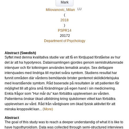
Mark
LU
Milovanovic, Milan
(
2018
)
PSPR14
20172
Department of Psychology
Abstract (Swedish)
Syftet med denna kvalitativa studie var att få en fördjupad förståelse av hur
det är att ha hypotyreos. Datainsamlingen gjordes genom semistrukturerade
intervjuer och för tolkningen användes tematisk analys. Sex deltagare
intervjuades med lindriga till mycket svåra symtom. Studiens resultat har
funnit områden där vårdens bemötande brister gentemot sköldkörtelsjuka
med kvarstående symtom. Råd baserade på resultaten är att patienten får
möjlighet till att göra små förändringar på egen hand i sin medicinering.
Enkla frågor som ”Hur mår du” kan förbättra upplevelsen av vården.
Patienterna önskar ökad utbildning kring sjukdomen vilket kan förbättra
upplevelsen av vård. Råd från vårdgivare om ökad fysisk aktivitet för att
minska kroppsvikt kan...
(More)
Abstract
The goal of this study was to reach a deeper understandig of what it is like to
have hypothyroidism. Data was collected through semi-structured interviews