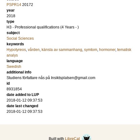
PSPR14
20172
year
2018
type
H3 - Professional qualifications (4 Years - )
subject
Social Sciences
keywords
Hypotyreos
,
vården
,
känsla av sammanhang
,
symtom
,
hormoner
,
tematisk
analys
language
Swedish
additional info
Studiens författare nås på Insiktsplatsen@gmail.com
id
8931854
date added to LUP
2018-01-12 09:37:53
date last changed
2018-01-12 09:37:53
Built with
LibreCat