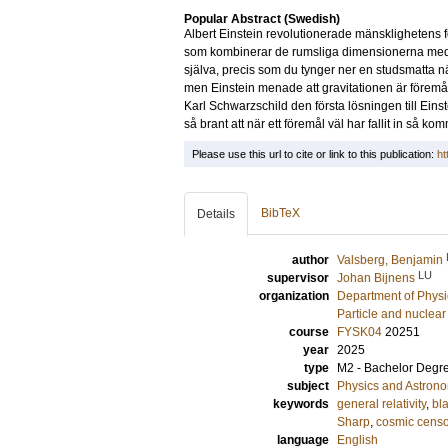
Popular Abstract (Swedish)
Albert Einstein revolutionerade mänsklighetens 
som kombinerar de rumsliga dimensionerna med ti
själva, precis som du tynger ner en studsmatta nä
men Einstein menade att gravitationen är föremåls
Karl Schwarzschild den första lösningen till Eins
så brant att när ett föremål väl har fallit in så kom
Please use this url to cite or link to this publication:
ht
BibTeX
Details
author
Valsberg, Benjamin
LU
supervisor
Johan Bijnens
organization
Department of Physi
Particle and nuclear
course
FYSK04
20251
year
2025
type
M2 - Bachelor Degr
subject
Physics and Astron
keywords
general relativity
,
bl
Sharp
,
cosmic censo
language
English