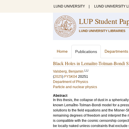
LUND UNIVERSITY
|
LUND UNIVERSITY L
LUP Student Pa
LUND UNIVERSITY LIBRARIES
Home
Departments
Publications
Black Holes in Lemaître-Tolman-Bondi S
LU
Valsberg, Benjamin
(
2025
)
FYSK04
20251
Department of Physics
Particle and nuclear physics
Abstract
In this thesis, the collapse of dust in a spheric
known Lemaître-Tolman-Bondi model for a pressur
solutions to the field equations and the Misner-S
remaining degrees of freedom and interpret the mo
is compatible with the cosmic censorship conjectur
be locally naked unless constraints that exclude 