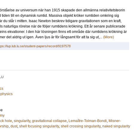
förståelse av universum när han 1915 skapade den allmänna relativitetsteorin
den till en dynamisk rumtid. Massiva objekt kröker rumtiden omkring sig
r du står i mitten. Isaac Newton beskrev tidigare gravitationen som en kraft,
 naturliga rörelse när de följer rumtidens krökning. Ett år senare publicerade
teins ekvationer. I den här lösningen finns ett område där rumtidens krökning är
mer det aldrig ut igen. Även ljus är för långsamt för att ta sig ut,...
(More)
tps://lup.lub.lu.se/student-papers/record/9197578
LU
cs
 physics
ee
omy
ack hole
,
singularity
,
gravitational collapse
,
Lemaître-Tolman-Bondi
,
Misner-
rship
,
dust
,
shell focusing singularity
,
shell crossing singularity
,
naked singularity