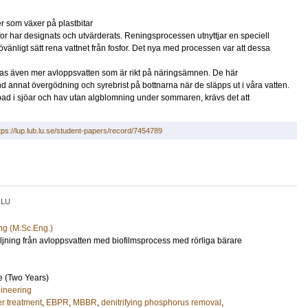
r som växer på plastbitar
for har designats och utvärderats. Reningsprocessen utnyttjar en speciell
ljövänligt sätt rena vattnet från fosfor. Det nya med processen var att dessa
eras även mer avloppsvatten som är rikt på näringsämnen. De här
d annat övergödning och syrebrist på bottnarna när de släpps ut i våra vatten.
e bad i sjöar och hav utan algblomning under sommaren, krävs det att
tps://lup.lub.lu.se/student-papers/record/7454789
LU
a
ng (M.Sc.Eng.)
iljning från avloppsvatten med biofilmsprocess med rörliga bärare
e (Two Years)
ineering
r treatment
,
EBPR
,
MBBR
,
denitrifying phosphorus removal
,