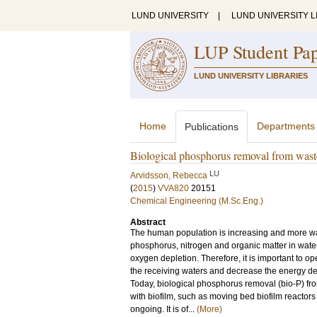
LUND UNIVERSITY
|
LUND UNIVERSITY L
LUP Student Pa
LUND UNIVERSITY LIBRARIES
Home
Departments
Publications
Biological phosphorus removal from waste
LU
Arvidsson, Rebecca
(
2015
)
VVA820
20151
Chemical Engineering (M.Sc.Eng.)
Abstract
The human population is increasing and more wast
phosphorus, nitrogen and organic matter in water b
oxygen depletion. Therefore, it is important to ope
the receiving waters and decrease the energy 
Today, biological phosphorus removal (bio-P) fr
with biofilm, such as moving bed biofilm reactors (
ongoing. It is of...
(More)