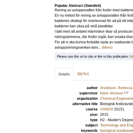
Popular Abstract (Swedish)
Rening av avloppsvatten från fosfor med bakterie
En ny metod för rening av avloppsvatten från fos
bakteries strategi för överlevnad för att på ett mi
bakterier kan växa på små plastbitar.
I takt med att antalet människor ökar så produc
näringsämnena, där fosfor ingår, kan orsaka blan
För att vi ska kunna fortsätta njuta av svalkand
avloppsreningsverken körs...
(More)
Please use this url to cite or link to this publication:
ht
BibTeX
Details
author
Arvidsson, Rebecc
LU
supervisor
Karin Jönsson
organization
Chemical Engineeri
alternative title
Biologisk fosforavsk
course
VVA820
20151
year
2015
type
H2 - Master's Degre
subject
Technology and Eng
keywords
biological wastewate