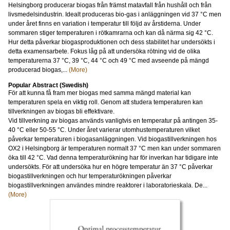
Helsingborg producerar biogas från främst matavfall från hushåll och från
livsmedelsindustrin. Idealt produceras bio-gas i anläggningen vid 37 °C men
under året finns en variation i temperatur till följd av årstiderna. Under
sommaren stiger temperaturen i rötkamrarna och kan då närma sig 42 °C.
Hur detta påverkar biogasproduktionen och dess stabilitet har undersökts i
detta examensarbete. Fokus låg på att undersöka rötning vid de olika
temperaturerna 37 °C, 39 °C, 44 °C och 49 °C med avseende på mängd
producerad biogas,...
(More)
Popular Abstract (Swedish)
För att kunna få fram mer biogas med samma mängd material kan
temperaturen spela en viktig roll. Genom att studera temperaturen kan
tillverkningen av biogas bli effektivare.
Vid tillverkning av biogas används vanligtvis en temperatur på antingen 35-
40 °C eller 50-55 °C. Under året varierar utomhustemperaturen vilket
påverkar temperaturen i biogasanläggningen. Vid biogastillverkningen hos
OX2 i Helsingborg är temperaturen normalt 37 °C men kan under sommaren
öka till 42 °C. Vad denna temperaturökning har för inverkan har tidigare inte
undersökts. För att undersöka hur en högre temperatur än 37 °C påverkar
biogastillverkningen och hur temperaturökningen påverkar
biogastillverkningen användes mindre reaktorer i laboratorieskala. De...
(More)