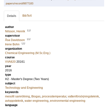
papers/record/8877183
BibTeX
Details
author
LU
Nilsson, Henrik
supervisor
LU
Åsa Davidsson
LU
Irene Bohn
organization
Chemical Engineering (M.Sc.Eng.)
course
VVA820
20161
year
2016
type
H2 - Master's Degree (Two Years)
subject
Technology and Engineering
keywords
mesofil samrötning
,
Biogas
,
processtemperatur
,
vattenförsörjningsteknik
,
avloppsteknik
,
water engineering
,
environmental engineering
language