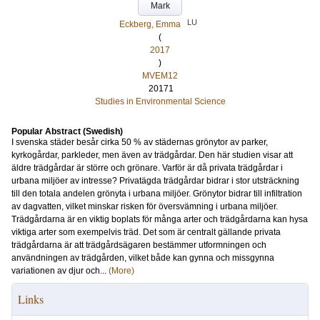
Mark
LU
Eckberg, Emma
(
2017
)
MVEM12
20171
Studies in Environmental Science
Popular Abstract (Swedish)
I svenska städer besår cirka 50 % av städernas grönytor av parker,
kyrkogårdar, parkleder, men även av trädgårdar. Den här studien visar att
äldre trädgårdar är större och grönare. Varför är då privata trädgårdar i
urbana miljöer av intresse? Privatägda trädgårdar bidrar i stor utsträckning
till den totala andelen grönyta i urbana miljöer. Grönytor bidrar till infiltration
av dagvatten, vilket minskar risken för översvämning i urbana miljöer.
Trädgårdarna är en viktig boplats för många arter och trädgårdarna kan hysa
viktiga arter som exempelvis träd. Det som är centralt gällande privata
trädgårdarna är att trädgårdsägaren bestämmer utformningen och
användningen av trädgården, vilket både kan gynna och missgynna
variationen av djur och...
(More)
Links