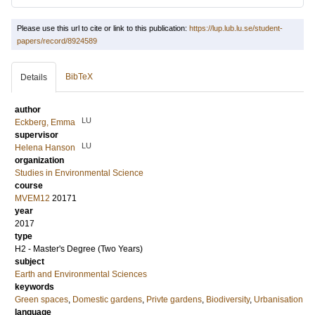
Please use this url to cite or link to this publication:
https://lup.lub.lu.se/student-
papers/record/8924589
BibTeX
Details
author
LU
Eckberg, Emma
supervisor
LU
Helena Hanson
organization
Studies in Environmental Science
course
MVEM12
20171
year
2017
type
H2 - Master's Degree (Two Years)
subject
Earth and Environmental Sciences
keywords
Green spaces
,
Domestic gardens
,
Privte gardens
,
Biodiversity
,
Urbanisation
language