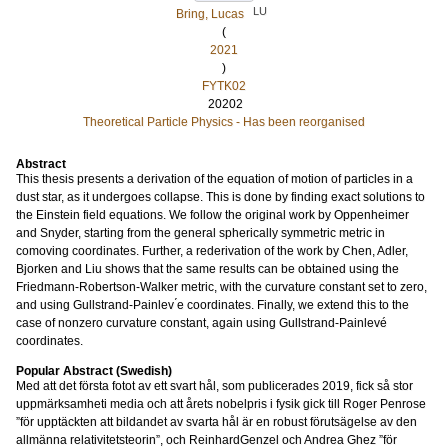
LU
Bring, Lucas
(
2021
)
FYTK02
20202
Theoretical Particle Physics - Has been reorganised
Abstract
This thesis presents a derivation of the equation of motion of particles in a
dust star, as it undergoes collapse. This is done by finding exact solutions to
the Einstein field equations. We follow the original work by Oppenheimer
and Snyder, starting from the general spherically symmetric metric in
comoving coordinates. Further, a rederivation of the work by Chen, Adler,
Bjorken and Liu shows that the same results can be obtained using the
Friedmann-Robertson-Walker metric, with the curvature constant set to zero,
and using Gullstrand-Painlev ́e coordinates. Finally, we extend this to the
case of nonzero curvature constant, again using Gullstrand-Painlevé
coordinates.
Popular Abstract (Swedish)
Med att det första fotot av ett svart hål, som publicerades 2019, fick så stor
uppmärksamheti media och att årets nobelpris i fysik gick till Roger Penrose
”för upptäckten att bildandet av svarta hål är en robust förutsägelse av den
allmänna relativitetsteorin”, och ReinhardGenzel och Andrea Ghez ”för