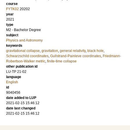
course
FYTK02
20202
year
2021
type
M2 - Bachelor Degree
subject
Physics and Astronomy
keywords
gravitational collapse
,
gravitation
,
general relativity
,
black hole
,
Schwarzschild coordinates
,
Gullstrand-Painleve coordinates
,
Friedmann-
Robertson-Walker metric
,
finite-time collapse
other publication id
LU-TP 21-02
language
English
id
9040456
date added to LUP
2021-02-15 15:46:12
date last changed
2021-02-15 15:46:12