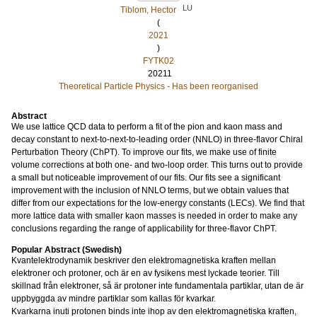
LU
Tiblom, Hector
(
2021
)
FYTK02
20211
Theoretical Particle Physics - Has been reorganised
Abstract
We use lattice QCD data to perform a fit of the pion and kaon mass and
decay constant to next-to-next-to-leading order (NNLO) in three-flavor Chiral
Perturbation Theory (ChPT). To improve our fits, we make use of finite
volume corrections at both one- and two-loop order. This turns out to provide
a small but noticeable improvement of our fits. Our fits see a significant
improvement with the inclusion of NNLO terms, but we obtain values that
differ from our expectations for the low-energy constants (LECs). We find that
more lattice data with smaller kaon masses is needed in order to make any
conclusions regarding the range of applicability for three-flavor ChPT.
Popular Abstract (Swedish)
Kvantelektrodynamik beskriver den elektromagnetiska kraften mellan
elektroner och protoner, och är en av fysikens mest lyckade teorier. Till
skillnad från elektroner, så är protoner inte fundamentala partiklar, utan de är
uppbyggda av mindre partiklar som kallas för kvarkar.
Kvarkarna inuti protonen binds inte ihop av den elektromagnetiska kraften,