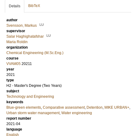
BibTeX
Details
author
LU
Svensson, Markus
supervisor
LU
Salar Haghighatafshar
Maria Roldin
organization
Chemical Engineering (M.Sc.Eng.)
course
VVAM05
20211
year
2021
type
H2 - Master's Degree (Two Years)
subject
Technology and Engineering
keywords
Blue-green elements
,
Comparative assessment
,
Detention
,
MIKE URBAN+
,
Urban storm water management
,
Water engineering
report number
2021-04
language
English