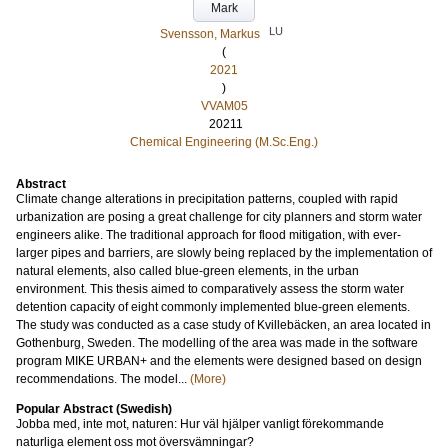
Mark
LU
Svensson, Markus
(
2021
)
VVAM05
20211
Chemical Engineering (M.Sc.Eng.)
Abstract
Climate change alterations in precipitation patterns, coupled with rapid
urbanization are posing a great challenge for city planners and storm water
engineers alike. The traditional approach for flood mitigation, with ever-
larger pipes and barriers, are slowly being replaced by the implementation of
natural elements, also called blue-green elements, in the urban
environment. This thesis aimed to comparatively assess the storm water
detention capacity of eight commonly implemented blue-green elements.
The study was conducted as a case study of Kvillebäcken, an area located in
Gothenburg, Sweden. The modelling of the area was made in the software
program MIKE URBAN+ and the elements were designed based on design
recommendations. The model...
(More)
Popular Abstract (Swedish)
Jobba med, inte mot, naturen: Hur väl hjälper vanligt förekommande
naturliga element oss mot översvämningar?