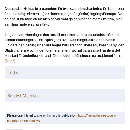
Den enskilt viktigaste parametern för översvämningshantering för korta regn
är ett naturligt elements (t.ex dammar, regnträdgårdar) lagringsförmåga. Av
de åtta studerade elementen så var vanliga dammar de mest effektiva, men
samtliga hade en viss effekt.
Idag är översvämningar den enskilt mest kostsamma naturkatastrofen och
klimatförändringarna förutspås göra översvämningar allt mer frekventa.
Tidigare har lösningarna varit högre barriärer och större rör, fram tills nyligen.
Stadsplanerare och ingenjörer letar efter nya, hållbara sätt att hantera det
konstant föränderliga klimatet. Den moderna lösningen på problemet är att...
(More)
Links
Related Materials
Please use this url to cite or link to this publication:
https://lup.lub.lu.se/student-
papers/record/9059950