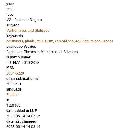
year
2023
type
M2 - Bachelor Degree
subject
Mathematics and Statistics
keywords
pollinators
,
plants
,
mutualism
,
competition
,
equilibrium populations
publication/series
Bachelor's Theses in Mathematical Sciences
report number
LUTFMA-4010-2023
ISSN
1654-6229
other publication id
2023:K11
language
English
id
9119383
date added to LUP
2023-06-14 14:03:16
date last changed
2023-06-14 14:03:16