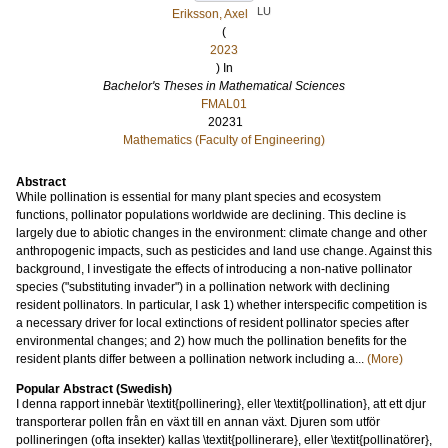
LU
Eriksson, Axel
(
2023
) In
Bachelor's Theses in Mathematical Sciences
FMAL01
20231
Mathematics (Faculty of Engineering)
Abstract
While pollination is essential for many plant species and ecosystem
functions, pollinator populations worldwide are declining. This decline is
largely due to abiotic changes in the environment: climate change and other
anthropogenic impacts, such as pesticides and land use change. Against this
background, I investigate the effects of introducing a non-native pollinator
species ("substituting invader") in a pollination network with declining
resident pollinators. In particular, I ask 1) whether interspecific competition is
a necessary driver for local extinctions of resident pollinator species after
environmental changes; and 2) how much the pollination benefits for the
resident plants differ between a pollination network including a...
(More)
Popular Abstract (Swedish)
I denna rapport innebär \textit{pollinering}, eller \textit{pollination}, att ett djur
transporterar pollen från en växt till en annan växt. Djuren som utför
pollineringen (ofta insekter) kallas \textit{pollinerare}, eller \textit{pollinatörer},