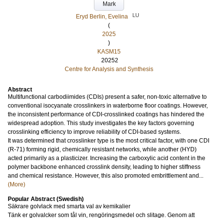
Mark
LU
Eryd Berlin, Evelina
(
2025
)
KASM15
20252
Centre for Analysis and Synthesis
Abstract
Multifunctional carbodiimides (CDIs) present a safer, non-toxic alternative to
conventional isocyanate crosslinkers in waterborne floor coatings. However,
the inconsistent performance of CDI-crosslinked coatings has hindered the
widespread adoption. This study investigates the key factors governing
crosslinking efficiency to improve reliability of CDI-based systems.
It was determined that crosslinker type is the most critical factor, with one CDI
(R-71) forming rigid, chemically resistant networks, while another (HYD)
acted primarily as a plasticizer. Increasing the carboxylic acid content in the
polymer backbone enhanced crosslink density, leading to higher stiffness
and chemical resistance. However, this also promoted embrittlement and...
(More)
Popular Abstract (Swedish)
Säkrare golvlack med smarta val av kemikalier
Tänk er golvalcker som tål vin, rengöringsmedel och slitage. Genom att