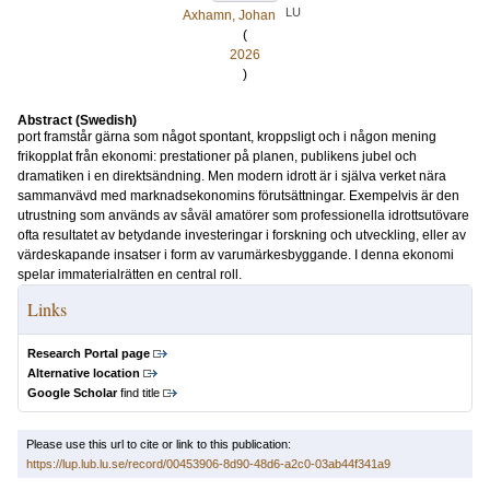
LU
Axhamn, Johan
(
2026
)
Abstract (Swedish)
port framstår gärna som något spontant, kroppsligt och i någon mening
frikopplat från ekonomi: prestationer på planen, publikens jubel och
dramatiken i en direktsändning. Men modern idrott är i själva verket nära
sammanvävd med marknadsekonomins förutsättningar. Exempelvis är den
utrustning som används av såväl amatörer som professionella idrottsutövare
ofta resultatet av betydande investeringar i forskning och utveckling, eller av
värdeskapande insatser i form av varumärkesbyggande. I denna ekonomi
spelar immaterialrätten en central roll.
Links
Research Portal page
Alternative location
Google Scholar
find title
Please use this url to cite or link to this publication:
https://lup.lub.lu.se/record/00453906-8d90-48d6-a2c0-03ab44f341a9