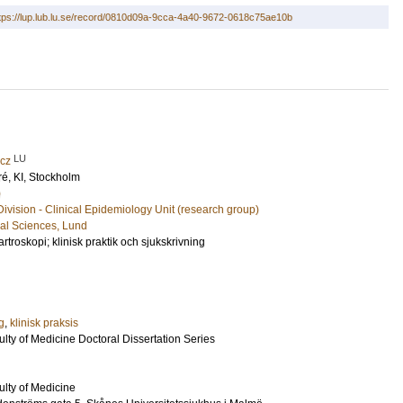
tps://lup.lub.lu.se/record/0810d09a-9cca-4a40-9672-0618c75ae10b
LU
icz
ré
, KI, Stockholm
)
Division - Clinical Epidemiology Unit (research group)
cal Sciences, Lund
rtroskopi; klinisk praktik och sjukskrivning
g
,
klinisk praksis
ulty of Medicine Doctoral Dissertation Series
ulty of Medicine