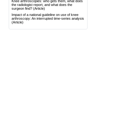
Knee arthroscopies: who gets them, what does
the radiologist report, and what does the
surgeon find?
(Article)
Impact of a national guideline on use of knee
arthroscopy: An interrupted time-series analysis
(Article)