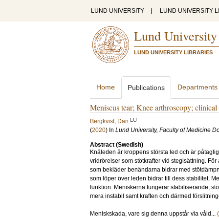
LUND UNIVERSITY
|
LUND UNIVERSITY L
Lund University
LUND UNIVERSITY LIBRARIES
Home
Departments
Publications
Meniscus tear; Knee arthroscopy; clinical 
LU
Bergkvist, Dan
(
2020
) In
Lund University, Faculty of Medicine Do
Abstract (Swedish)
Knäleden är kroppens största led och är påtagligt
vridrörelser som stötkrafter vid stegisättning. F
som bekläder benändarna bidrar med stötdämpning
som löper över leden bidrar till dess stabilitet.
funktion. Meniskerna fungerar stabiliserande, s
mera instabil samt kraften och därmed förslitning
Meniskskada, vare sig denna uppstår via våld...