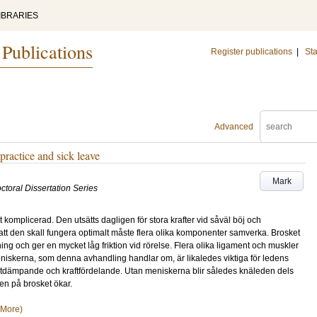
IBRARIES
 Publications
Register publications
|
Sta
Advanced
practice and sick leave
Mark
ctoral Dissertation Series
 komplicerad. Den utsätts dagligen för stora krafter vid såväl böj och
ör att den skall fungera optimalt måste flera olika komponenter samverka. Brosket
 och ger en mycket låg friktion vid rörelse. Flera olika ligament och muskler
 Meniskerna, som denna avhandling handlar om, är likaledes viktiga för ledens
tötdämpande och kraftfördelande. Utan meniskerna blir således knäleden dels
en på brosket ökar.
(More)