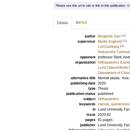
Please use this url to cite or link to this publication:
ht
BibTeX
Details
LU
author
Bergkvist, Dan
LU
supervisor
Martin Englund
LU
Leif Dahlberg
Aleksandra Turkiew
opponent
professor
Stark, And
organization
Orthopaedics (Lund
Lund OsteoArthritis 
Department of Clini
alternative title
Menisk skada : Knä a
publishing date
2020
type
Thesis
publication status
published
subject
Orthopaedics
keywords
menisk
,
sjukskrivnin
in
Lund University, Fac
issue
2020:82
pages
81
pages
publisher
Lund University, Fac