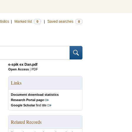
tistics
|
Marked list
|
Saved searches
0
0
e-spik ex Dan.pdf
Open Access
|
PDF
Links
Document download statistics
Research Portal page
Google Scholar
find title
Related Records