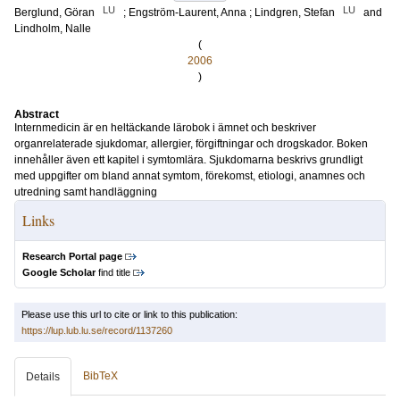
LU
LU
Berglund, Göran
;
Engström-Laurent, Anna
;
Lindgren, Stefan
and
Lindholm, Nalle
(
2006
)
Abstract
Internmedicin är en heltäckande lärobok i ämnet och beskriver
organrelaterade sjukdomar, allergier, förgiftningar och drogskador. Boken
innehåller även ett kapitel i symtomlära. Sjukdomarna beskrivs grundligt
med uppgifter om bland annat symtom, förekomst, etiologi, anamnes och
utredning samt handläggning
Links
Research Portal page
Google Scholar
find title
Please use this url to cite or link to this publication:
https://lup.lub.lu.se/record/1137260
BibTeX
Details