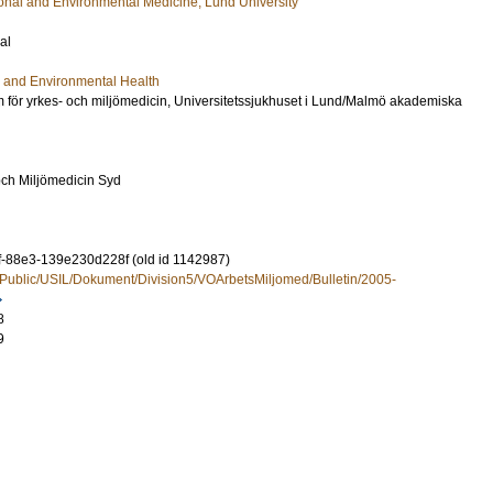
ional and Environmental Medicine, Lund University
al
 and Environmental Health
m för yrkes- och miljömedicin, Universitetssjukhuset i Lund/Malmö akademiska
och Miljömedicin Syd
-88e3-139e230d228f (old id 1142987)
/Public/USIL/Dokument/Division5/VOArbetsMiljomed/Bulletin/2005-
8
9