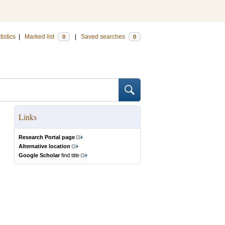
tistics
|
Marked list
|
Saved searches
0
0
Links
Research Portal page
Alternative location
Google Scholar
find title