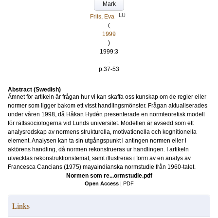
Mark
LU
Friis, Eva
(
1999
)
1999:3
.
p.37-53
Abstract (Swedish)
Ämnet för artikeln är frågan hur vi kan skaffa oss kunskap om de regler eller
normer som ligger bakom ett visst handlingsmönster. Frågan aktualiserades
under våren 1998, då Håkan Hydén presenterade en normteoretisk modell
för rättssociologerna vid Lunds universitet. Modellen är avsedd som ett
analysredskap av normens strukturella, motivationella och kognitionella
element. Analysen kan ta sin utgångspunkt i antingen normen eller i
aktörens handling, då normen rekonstrueras ur handlingen. I artikeln
utvecklas rekonstruktionstemat, samt illustreras i form av en analys av
Francesca Cancians (1975) mayaindianska normstudie från 1960-talet.
Normen som re...ormstudie.pdf
Open Access
|
PDF
Links