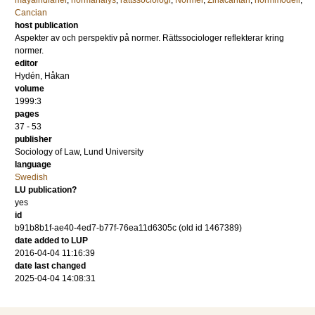
mayaindianer
,
normanalys
,
rättssociologi
,
Normer
,
Zinacantan
,
normmodell
,
Cancian
host publication
Aspekter av och perspektiv på normer. Rättssociologer reflekterar kring
normer.
editor
Hydén, Håkan
volume
1999:3
pages
37 - 53
publisher
Sociology of Law, Lund University
language
Swedish
LU publication?
yes
id
b91b8b1f-ae40-4ed7-b77f-76ea11d6305c (old id 1467389)
date added to LUP
2016-04-04 11:16:39
date last changed
2025-04-04 14:08:31