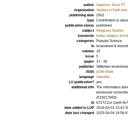
LU
author
Appelros, Erica
organization
Studies in Faith an
publishing date
2002
type
Contribution to spec
publication status
published
subject
Religious Studies
keywords
kultur
,
religion
,
konst
categories
Popular Science
in
Invandrare & minoritet
volume
29
issue
5
pages
37 - 39
publisher
Stiftelsen Invandrare
ISSN
0346-6566
language
Swedish
LU publication?
yes
additional info
The information abou
previously connected
(015017000)
id
6727211e-1ae8-4e70
date added to LUP
2016-04-01 15:42:3
date last changed
2025-04-04 14:58:4