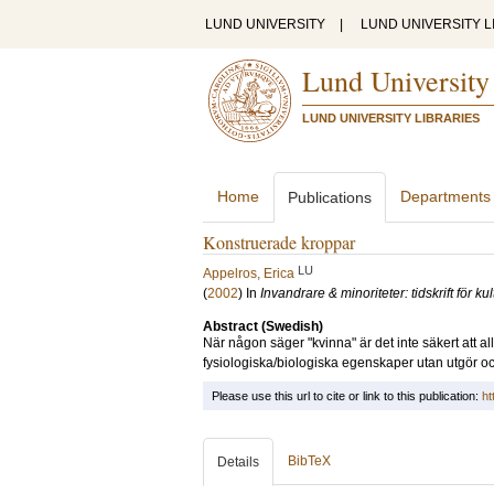
LUND UNIVERSITY
|
LUND UNIVERSITY L
Lund University
LUND UNIVERSITY LIBRARIES
Home
Departments
Publications
Konstruerade kroppar
LU
Appelros, Erica
(
2002
) In
Invandrare & minoriteter: tidskrift för kul
Abstract (Swedish)
När någon säger "kvinna" är det inte säkert att 
fysiologiska/biologiska egenskaper utan utgör oc
Please use this url to cite or link to this publication:
ht
BibTeX
Details