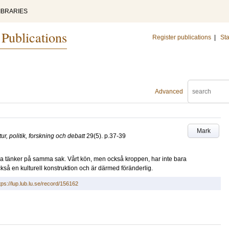
IBRARIES
 Publications
Register publications
|
Sta
Advanced
Mark
tur, politik, forskning och debatt
29
(5)
.
p.37-39
alla tänker på samma sak. Vårt kön, men också kroppen, har inte bara
kså en kulturell konstruktion och är därmed föränderlig.
tps://lup.lub.lu.se/record/156162