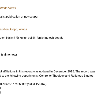
d World Views
ialist publication or newspaper
ruktion
,
kropp
,
kvinna
er: tidskrift för kultur, politik, forskning och debatt
 & Minoriteter
t affiliations in this record was updated in December 2015. The record was
 to the following departments: Centre for Theology and Religious Studies
-a0af-51b7d6f21f0f (old id 156162)
0
3