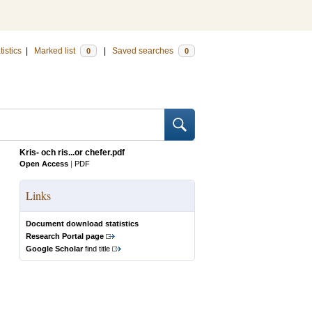
tistics
|
Marked list
|
Saved searches
0
0
Kris- och ris...or chefer.pdf
Open Access
|
PDF
Links
Document download statistics
Research Portal page
Google Scholar
find title