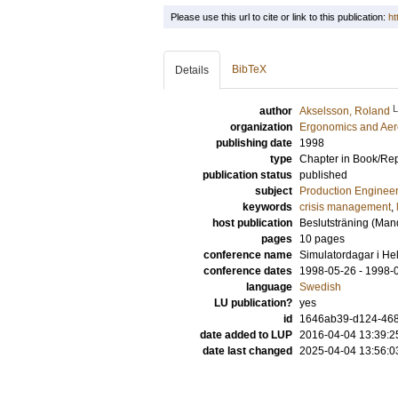
Please use this url to cite or link to this publication:
ht
BibTeX
Details
author
Akselsson, Roland
organization
Ergonomics and Aer
publishing date
1998
type
Chapter in Book/Re
publication status
published
subject
Production Enginee
keywords
crisis management
,
host publication
Beslutsträning (Man
pages
10 pages
conference name
Simulatordagar i He
conference dates
1998-05-26 - 1998-
language
Swedish
LU publication?
yes
id
1646ab39-d124-468
date added to LUP
2016-04-04 13:39:2
date last changed
2025-04-04 13:56:0