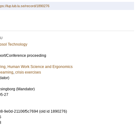
tps://lup.lub.lu.se/record/1890276
LU
osol Technology
port/Conference proceeding
ring, Human Work Science and Ergonomics
learning
,
crisis exercises
dator)
lsingborg (Mandator)
05-27
8-9e0d-21106f5c7694 (old id 1890276)
5
3