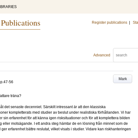
IBRARIES
 Publications
Register publications
|
Sta
Advanced
Mark
p.47-56
fattare träna?
t det senaste decenniet. Särskilt intressant är att den klassiska
ner kompletterats med studier av beslut under realistiska förhållanden. Vi har
der sin erfarenhet för att känna igen risksituationer och för att komplettera bilden
lig eller motsägande. I ett andra steg hämtar de en lösning från minnet som de
er erfarenhet bättre reslutat, vilket visats i studier. Vidare kan riskhanteringen