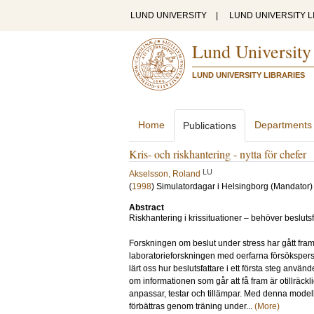
LUND UNIVERSITY
|
LUND UNIVERSITY L
Lund University
LUND UNIVERSITY LIBRARIES
Home
Departments
Publications
Kris- och riskhantering - nytta för chefer
LU
Akselsson, Roland
(
1998
)
Simulatordagar i Helsingborg (Mandator)
Abstract
Riskhantering i krissituationer – behöver besluts
Forskningen om beslut under stress har gått framå
laboratorieforskningen med oerfarna försöksperso
lärt oss hur beslutsfattare i ett första steg använ
om informationen som går att få fram är otillräck
anpassar, testar och tillämpar. Med denna modell g
förbättras genom träning under...
(More)