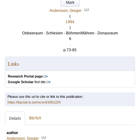
Mark
LU
Andersson, Greger
(
1994
)
Ostseeraum - Schlesien - Böhmen/Mähren - Donauraum
6
.
p.73-85
Links
Research Portal page
Google Scholar
find title
Please use this url to cite or link to this publication:
https://lup.lub.lu.se/record/1661224
BibTeX
Details
author
LU
Andersson, Greger