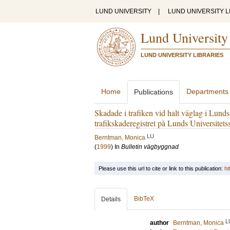
LUND UNIVERSITY
|
LUND UNIVERSITY L
Lund University
LUND UNIVERSITY LIBRARIES
Home
Departments
Publications
Skadade i trafiken vid halt väglag i Lund
trafikskaderegistret på Lunds Universitet
LU
Berntman, Monica
(
1999
) In
Bulletin vägbyggnad
Please use this url to cite or link to this publication:
ht
BibTeX
Details
L
author
Berntman, Monica