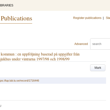
IBRARIES
 Publications
Register publications
|
Sta
Advanced
s kommun : en uppföljning baserad på uppgifter från
ssjukhus under vintrarna 1997/98 och 1998/99
Mark
tps://lup.lub.lu.se/record/1716446
U