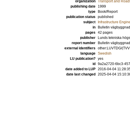
organization
Transport and Road
publishing date
1999
type
Book/Report
publication status
published
subject
Infrastructure Engin
in
Bulletin vägbyggna
pages
42 pages
publisher
Lunds tekniska högsk
report number
Bulletin vägbyggnad
external identifiers
other:LUVTDG/(TV
language
Swedish
LU publication?
yes
id
9a2a2720-6bc3-457f
date added to LUP
2016-04-04 11:28:3
date last changed
2025-04-04 15:10:3