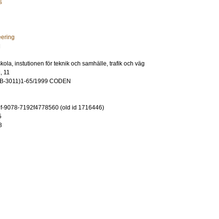
s
eering
d
ola, instutionen för teknik och samhälle, trafik och väg
, 11
VB-3011)1-65/1999 CODEN
-9078-7192f4778560 (old id 1716446)
5
8