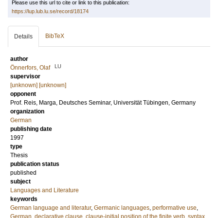
Please use this url to cite or link to this publication:
https://lup.lub.lu.se/record/18174
BibTeX
Details
author
LU
Önnerfors, Olaf
supervisor
[unknown] [unknown]
opponent
Prof.
Reis, Marga
, Deutsches Seminar, Universität Tübingen, Germany
organization
German
publishing date
1997
type
Thesis
publication status
published
subject
Languages and Literature
keywords
German language and literatur
,
Germanic languages
,
performative use
,
German
,
declarative clause
,
clause-initial position of the finite verb
,
syntax
,