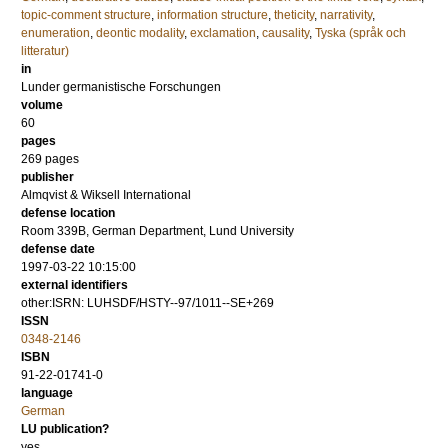
topic-comment structure
,
information structure
,
theticity
,
narrativity
,
enumeration
,
deontic modality
,
exclamation
,
causality
,
Tyska (språk och
litteratur)
in
Lunder germanistische Forschungen
volume
60
pages
269
pages
publisher
Almqvist & Wiksell International
defense location
Room 339B, German Department, Lund University
defense date
1997-03-22 10:15:00
external identifiers
other:ISRN: LUHSDF/HSTY--97/1011--SE+269
ISSN
0348-2146
ISBN
91-22-01741-0
language
German
LU publication?
yes