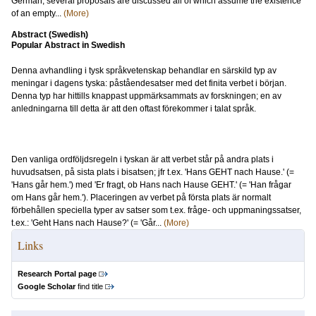
German, several proposals are discussed all of which assume the existence
of an empty...
(More)
Abstract (Swedish)
Popular Abstract in Swedish
Denna avhandling i tysk språkvetenskap behandlar en särskild typ av
meningar i dagens tyska: påståendesatser med det finita verbet i början.
Denna typ har hittills knappast uppmärksammats av forskningen; en av
anledningarna till detta är att den oftast förekommer i talat språk.
Den vanliga ordföljdsregeln i tyskan är att verbet står på andra plats i
huvudsatsen, på sista plats i bisatsen; jfr t.ex. 'Hans GEHT nach Hause.' (=
'Hans går hem.') med 'Er fragt, ob Hans nach Hause GEHT.' (= 'Han frågar
om Hans går hem.'). Placeringen av verbet på första plats är normalt
förbehållen speciella typer av satser som t.ex. fråge- och uppmaningssatser,
t.ex.: 'Geht Hans nach Hause?' (= 'Går...
(More)
Links
Research Portal page
Google Scholar
find title