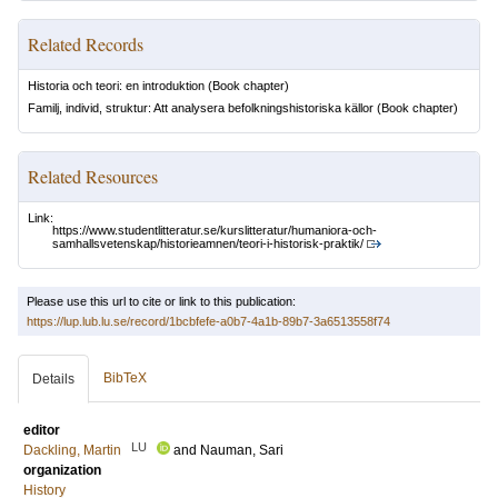
Related Records
Historia och teori: en introduktion
(Book chapter)
Familj, individ, struktur: Att analysera befolkningshistoriska källor
(Book chapter)
Related Resources
Link:
https://www.studentlitteratur.se/kurslitteratur/humaniora-och-
samhallsvetenskap/historieamnen/teori-i-historisk-praktik/
Please use this url to cite or link to this publication:
https://lup.lub.lu.se/record/1bcbfefe-a0b7-4a1b-89b7-3a6513558f74
BibTeX
Details
editor
LU
Dackling, Martin
and
Nauman, Sari
organization
History