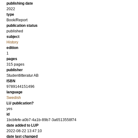
publishing date
2022
type
Book/Report
publication status
published
subject
History
edition
1
pages
315
pages
publisher
Studentlitteratur AB
ISBN
9789144151496
language
Swedish
LU publication?
yes
id
1bcbfefe-a0b7-4a1b-89b7-3a6513558f74
date added to LUP
2022-08-22 13:47:10
date last changed