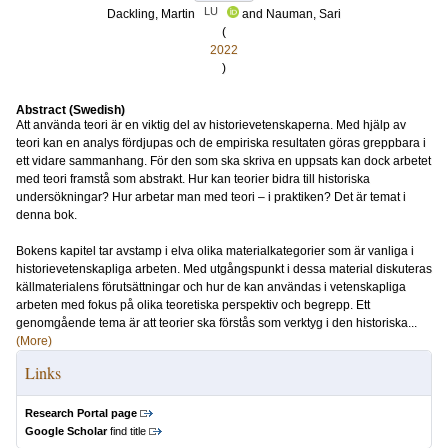
LU
Dackling, Martin
and
Nauman, Sari
(
2022
)
Abstract (Swedish)
Att använda teori är en viktig del av historievetenskaperna. Med hjälp av
teori kan en analys fördjupas och de empiriska resultaten göras greppbara i
ett vidare sammanhang. För den som ska skriva en uppsats kan dock arbetet
med teori framstå som abstrakt. Hur kan teorier bidra till historiska
undersökningar? Hur arbetar man med teori – i praktiken? Det är temat i
denna bok.
Bokens kapitel tar avstamp i elva olika materialkategorier som är vanliga i
historievetenskapliga arbeten. Med utgångspunkt i dessa material diskuteras
källmaterialens förutsättningar och hur de kan användas i vetenskapliga
arbeten med fokus på olika teoretiska perspektiv och begrepp. Ett
genomgående tema är att teorier ska förstås som verktyg i den historiska...
(More)
Links
Research Portal page
Google Scholar
find title