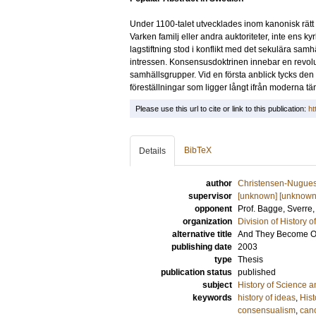
Under 1100-talet utvecklades inom kanonisk rätt pr
Varken familj eller andra auktoriteter, inte ens 
lagstiftning stod i konflikt med det sekulära samh
intressen. Konsensusdoktrinen innebar en revolu
samhällsgrupper. Vid en första anblick tycks 
föreställningar som ligger långt ifrån moderna tän
Please use this url to cite or link to this publication:
ht
BibTeX
Details
author
Christensen-Nugues,
supervisor
[unknown] [unknown
opponent
Prof.
Bagge, Sverre
organization
Division of History 
alternative title
And They Become On
publishing date
2003
type
Thesis
publication status
published
subject
History of Science a
keywords
history of ideas
,
Hist
consensualism
,
can