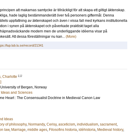
incipen att makarnas samtycke är tillräckligt för att skapa ett giltigt äktenskap.
kyrkliga, hade laglig bestämmanderätt över två personers giftermål. Denna
ällets uppfattning av äktenskapet och även i vissa fall med kyrkans institutionella
tion i synen på äktenskapet och påverkade praktiskt taget alla
den häpnadsväckande modern men de underliggande idéerna visar på
kesätt. Att dessa föreställningar nu kan...
(More)
tps://lup.lub.lu.se/record/21341
LU
 Charlotte
]
, University of Bergen, Norway
of Ideas and Sciences
e Heart : The Consensualist Doctrine in Medieval Canon Law
nd Ideas
ory of philosophy
,
Normandy
,
Cerisy
,
asceticism
,
individualism
,
sacrament
,
on law
,
Marriage
,
middle ages
,
Filosofins historia
,
idéhistoria
,
Medieval history
,