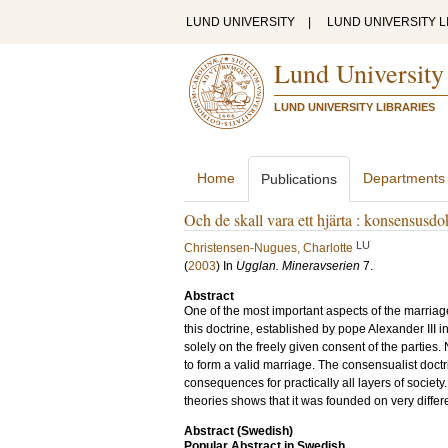
LUND UNIVERSITY
|
LUND UNIVERSITY L
Lund University
LUND UNIVERSITY LIBRARIES
Home
Departments
Publications
Och de skall vara ett hjärta : konsensusdo
LU
Christensen-Nugues, Charlotte
(
2003
) In
Ugglan. Mineravserien
7
.
Abstract
One of the most important aspects of the marriage
this doctrine, established by pope Alexander III i
solely on the freely given consent of the parties
to form a valid marriage. The consensualist doct
consequences for practically all layers of society
theories shows that it was founded on very diffe
Abstract (Swedish)
Popular Abstract in Swedish