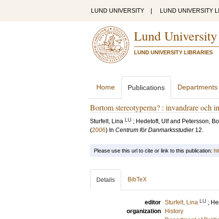
LUND UNIVERSITY
|
LUND UNIVERSITY L
Lund University
LUND UNIVERSITY LIBRARIES
Home
Departments
Publications
Bortom stereotyperna? : invandrare och i
LU
Sturfelt, Lina
;
Hedetoft, Ulf
and
Petersson, Bo
(
2006
) In
Centrum för Danmarksstudier
12
.
Please use this url to cite or link to this publication:
ht
BibTeX
Details
LU
editor
Sturfelt, Lina
;
Hed
organization
History