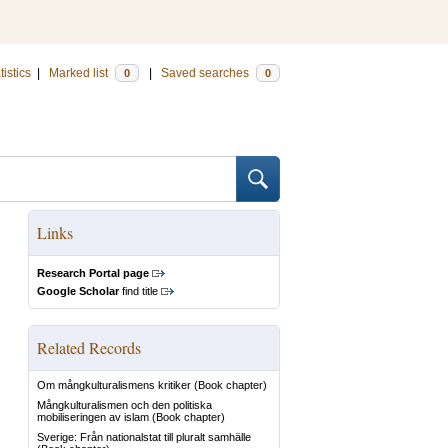
tistics
|
Marked list
|
Saved searches
0
0
Links
Research Portal page
Google Scholar
find title
Related Records
Om mångkulturalismens kritiker
(Book chapter)
Mångkulturalismen och den politiska
mobiliseringen av islam
(Book chapter)
Sverige: Från nationalstat till pluralt samhälle