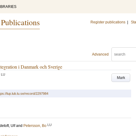
IBRARIES
 Publications
Register publications
|
Sta
Advanced
ntegration i Danmark och Sverige
LU
Mark
tps://lup.lub.lu.se/record/2297984
LU
etoft, Ulf
and
Petersson, Bo