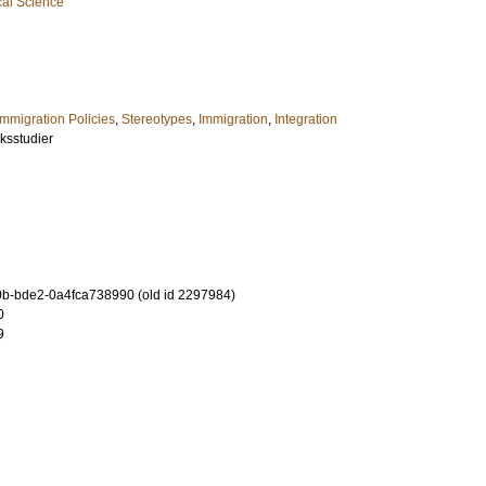
cal Science
Immigration Policies
,
Stereotypes
,
Immigration
,
Integration
ksstudier
b-bde2-0a4fca738990 (old id 2297984)
0
9