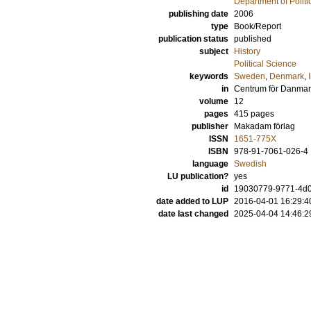
Department of Politi
publishing date
2006
type
Book/Report
publication status
published
subject
History
Political Science
keywords
Sweden
,
Denmark
,
in
Centrum för Danmar
volume
12
pages
415
pages
publisher
Makadam förlag
ISSN
1651-775X
ISBN
978-91-7061-026-4
language
Swedish
LU publication?
yes
id
19030779-9771-4d0
date added to LUP
2016-04-01 16:29:4
date last changed
2025-04-04 14:46:2