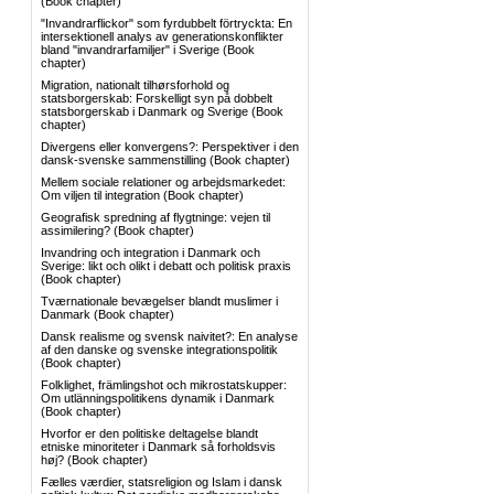
(Book chapter)
"Invandrarflickor" som fyrdubbelt förtryckta: En
intersektionell analys av generationskonflikter
bland "invandrarfamiljer" i Sverige
(Book
chapter)
Migration, nationalt tilhørsforhold og
statsborgerskab: Forskelligt syn på dobbelt
statsborgerskab i Danmark og Sverige
(Book
chapter)
Divergens eller konvergens?: Perspektiver i den
dansk-svenske sammenstilling
(Book chapter)
Mellem sociale relationer og arbejdsmarkedet:
Om viljen til integration
(Book chapter)
Geografisk spredning af flygtninge: vejen til
assimilering?
(Book chapter)
Invandring och integration i Danmark och
Sverige: likt och olikt i debatt och politisk praxis
(Book chapter)
Tværnationale bevægelser blandt muslimer i
Danmark
(Book chapter)
Dansk realisme og svensk naivitet?: En analyse
af den danske og svenske integrationspolitik
(Book chapter)
Folklighet, främlingshot och mikrostatskupper:
Om utlänningspolitikens dynamik i Danmark
(Book chapter)
Hvorfor er den politiske deltagelse blandt
etniske minoriteter i Danmark så forholdsvis
høj?
(Book chapter)
Fælles værdier, statsreligion og Islam i dansk