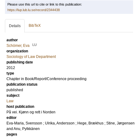
Please use this url to cite or link to this publication:
https://lup.lub.lu.se/record/2344438
BibTeX
Details
author
LU
Schömer, Eva
organization
Sociology of Law Department
publishing date
2012
type
Chapter in Book/Report/Conference proceeding
publication status
published
subject
Law
host publication
På vei. Kjønn og rett i Norden
editor
Eva-Maria, Svensson
;
Ulrika, Andersson
;
Hege, Brækhus
;
Stine, Jørgensen
and
Anu, Pylkkänen
pages