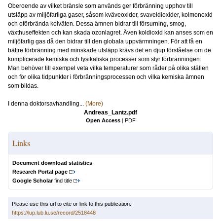
Oberoende av vilket bränsle som används ger förbränning upphov till
utsläpp av miljöfarliga gaser, såsom kväveoxider, svaveldioxider, kolmonoxid
och oförbrända kolväten. Dessa ämnen bidrar till försurning, smog,
växthuseffekten och kan skada ozonlagret. Även koldioxid kan anses som en
miljöfarlig gas då den bidrar till den globala uppvärmningen. För att få en
bättre förbränning med minskade utsläpp krävs det en djup förståelse om de
komplicerade kemiska och fysikaliska processer som styr förbränningen.
Man behöver till exempel veta vilka temperaturer som råder på olika ställen
och för olika tidpunkter i förbränningsprocessen och vilka kemiska ämnen
som bildas.
I denna doktorsavhandling...
(More)
Andreas_Lantz.pdf
Open Access
|
PDF
Links
Document download statistics
Research Portal page
Google Scholar
find title
Please use this url to cite or link to this publication:
https://lup.lub.lu.se/record/2518448