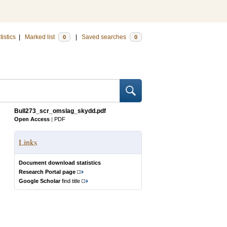
tistics
|
Marked list
|
Saved searches
0
0
Bull273_scr_omslag_skydd.pdf
Open Access
|
PDF
Links
Document download statistics
Research Portal page
Google Scholar
find title