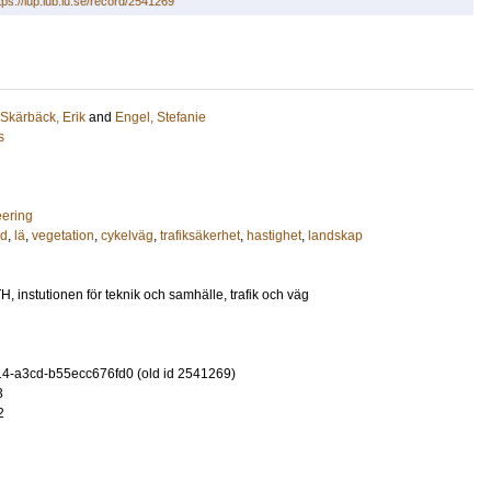
tps://lup.lub.lu.se/record/2541269
Skärbäck, Erik
and
Engel, Stefanie
s
eering
dd
,
lä
,
vegetation
,
cykelväg
,
trafiksäkerhet
,
hastighet
,
landskap
H, instutionen för teknik och samhälle, trafik och väg
-a3cd-b55ecc676fd0 (old id 2541269)
3
2