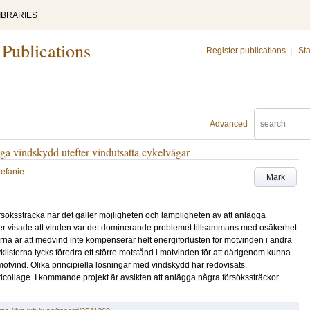
IBRARIES
 Publications
Register publications
|
Sta
Advanced
ga vindskydd utefter vindutsatta cykelvägar
tefanie
Mark
sökssträcka när det gäller möjligheten och lämpligheten av att anlägga
juer visade att vinden var det dominerande problemet tillsammans med osäkerhet
erna är att medvind inte kompenserar helt energiförlusten för motvinden i andra
klisterna tycks föredra ett större motstånd i motvinden för att därigenom kunna
 motvind. Olika principiella lösningar med vindskydd har redovisats.
ildcollage. I kommande projekt är avsikten att anlägga några försökssträckor...