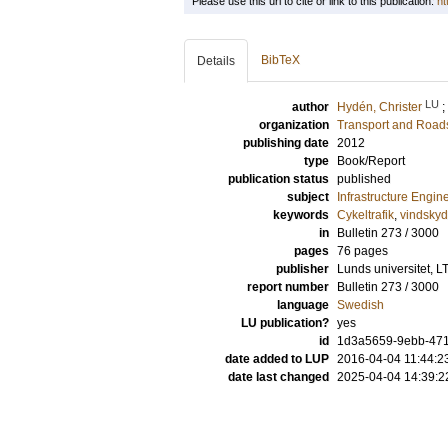
Please use this url to cite or link to this publication:
ht
BibTeX
Details
LU
author
Hydén, Christer
;
organization
Transport and Road
publishing date
2012
type
Book/Report
publication status
published
subject
Infrastructure Engin
keywords
Cykeltrafik
,
vindsky
in
Bulletin 273 / 3000
pages
76 pages
publisher
Lunds universitet, LT
report number
Bulletin 273 / 3000
language
Swedish
LU publication?
yes
id
1d3a5659-9ebb-4714
date added to LUP
2016-04-04 11:44:2
date last changed
2025-04-04 14:39:2