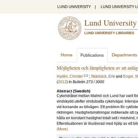
LUND UNIVERSITY
|
LUND UNIVERSITY L
Lund University
LUND UNIVERSITY LIBRARIES
Home
Departments
Publications
Möjligheten och lämpligheten av att anläg
LU
Hydén, Christer
;
Skärbäck, Erik
and
Engel, S
(
2012
) In
Bulletin 273 / 3000
Abstract (Swedish)
Cykelstråket mellan Malmö och Lund har varit för
vindskydd utefter vindutsatta cykelvägar. Interv
vid korsande av bilvägen. Ett problem för cyklist
riktningen. Hastighetsmätningar indikerade att cy
hålla en konstant hastighet totalt sett i medvind,
Eftersituationen är illustrerad med hjälp av ett b
(More)