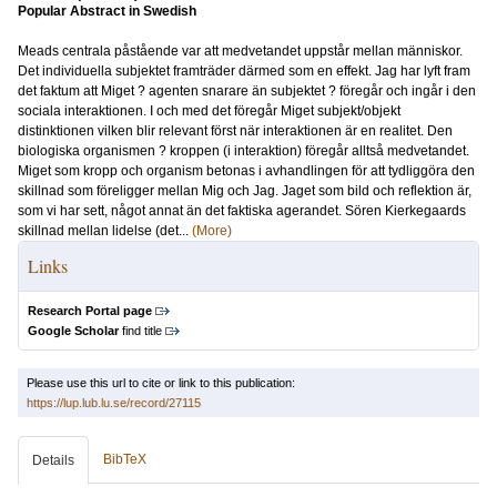
Popular Abstract in Swedish
Meads centrala påstående var att medvetandet uppstår mellan människor.
Det individuella subjektet framträder därmed som en effekt. Jag har lyft fram
det faktum att Miget ? agenten snarare än subjektet ? föregår och ingår i den
sociala interaktionen. I och med det föregår Miget subjekt/objekt
distinktionen vilken blir relevant först när interaktionen är en realitet. Den
biologiska organismen ? kroppen (i interaktion) föregår alltså medvetandet.
Miget som kropp och organism betonas i avhandlingen för att tydliggöra den
skillnad som föreligger mellan Mig och Jag. Jaget som bild och reflektion är,
som vi har sett, något annat än det faktiska agerandet. Sören Kierkegaards
skillnad mellan lidelse (det...
(More)
Links
Research Portal page
Google Scholar
find title
Please use this url to cite or link to this publication:
https://lup.lub.lu.se/record/27115
BibTeX
Details