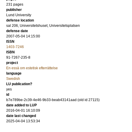
231
pages
publisher
Lund University
defense location
sal 206, Universitetshuset, Universitetsplatsen
defense date
2007-05-04 14:15:00
ISSN
1403-7246
ISBN
91-7267-235-8
project
En essä om estetisk efterrättelse
language
Swedish
LU publication?
yes
id
b7e789be-2c39-4e46-9b33-beab43141aad (old id 27115)
date added to LUP
2016-04-01 16:10:09
date last changed
2025-04-04 13:53:34