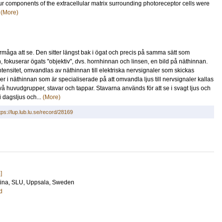
our components of the extracellular matrix surrounding photoreceptor cells were
.
(More)
förmåga att se. Den sitter längst bak i ögat och precis på samma sätt som
n, fokuserar ögats "objektiv", dvs. hornhinnan och linsen, en bild på näthinnan.
ntensitet, omvandlas av näthinnan till elektriska nervsignaler som skickas
er i näthinnan som är specialiserade på att omvandla ljus till nervsignaler kallas
två huvudgrupper, stavar och tappar. Stavarna används för att se i svagt ljus och
 dagsljus och...
(More)
tps://lup.lub.lu.se/record/28169
]
tina
, SLU, Uppsala, Sweden
d