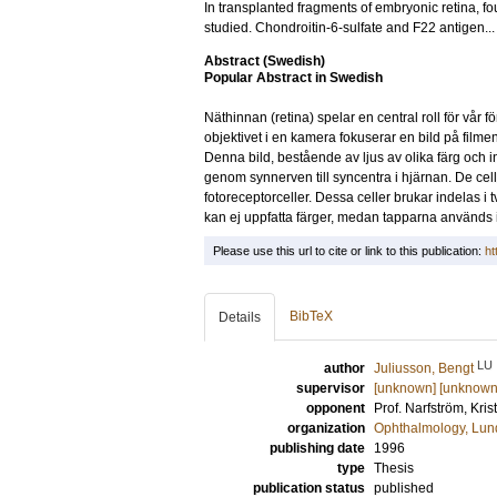
In transplanted fragments of embryonic retina, f
studied. Chondroitin-6-sulfate and F22 antigen..
Abstract (Swedish)
Popular Abstract in Swedish
Näthinnan (retina) spelar en central roll för vår 
objektivet i en kamera fokuserar en bild på filme
Denna bild, bestående av ljus av olika färg och i
genom synnerven till syncentra i hjärnan. De cell
fotoreceptorceller. Dessa celler brukar indelas i 
kan ej uppfatta färger, medan tapparna används i
Please use this url to cite or link to this publication:
ht
BibTeX
Details
LU
author
Juliusson, Bengt
supervisor
[unknown] [unknown
opponent
Prof.
Narfström, Kris
organization
Ophthalmology, Lun
publishing date
1996
type
Thesis
publication status
published