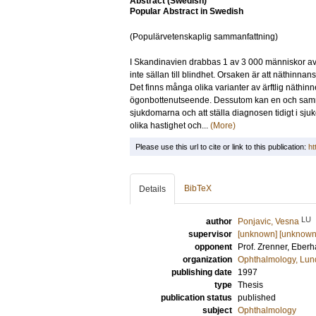
Abstract (Swedish)
Popular Abstract in Swedish
(Populärvetenskaplig sammanfattning)
I Skandinavien drabbas 1 av 3 000 människor av e
inte sällan till blindhet. Orsaken är att näthinna
Det finns många olika varianter av ärftlig näthi
ögonbottenutseende. Dessutom kan en och samma sj
sjukdomarna och att ställa diagnosen tidigt i sj
olika hastighet och...
(More)
Please use this url to cite or link to this publication:
ht
BibTeX
Details
LU
author
Ponjavic, Vesna
supervisor
[unknown] [unknown
opponent
Prof.
Zrenner, Eberh
organization
Ophthalmology, Lun
publishing date
1997
type
Thesis
publication status
published
subject
Ophthalmology