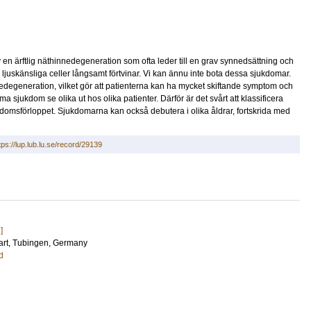
n ärftlig näthinnedegeneration som ofta leder till en grav synnedsättning och
ns ljuskänsliga celler långsamt förtvinar. Vi kan ännu inte bota dessa sjukdomar.
nnedegeneration, vilket gör att patienterna kan ha mycket skiftande symptom och
ukdom se olika ut hos olika patienter. Därför är det svårt att klassificera
ukdomsförloppet. Sjukdomarna kan också debutera i olika åldrar, fortskrida med
tps://lup.lub.lu.se/record/29139
]
art
, Tubingen, Germany
d