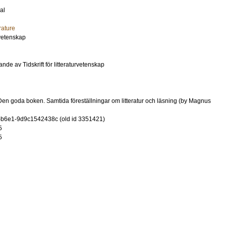
al
rature
urvetenskap
nde av Tidskrift för litteraturvetenskap
en goda boken. Samtida föreställningar om litteratur och läsning (by Magnus
-b6e1-9d9c1542438c (old id 3351421)
5
5