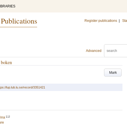
IBRARIES
 Publications
Register publications
|
Sta
Advanced
 boken
Mark
tps://lup.lub.lu.se/record/3351421
LU
rina
ure