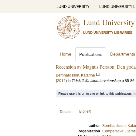
LUND UNIVERSITY
|
LUND UNIVERSITY L
Lund University
LUND UNIVERSITY LIBRARIES
Home
Departments
Publications
Recension av Magnus Persson: Den goda
LU
Bernhardsson, Katarina
(
2012
) In
Tidskrift för litteraturvetenskap
p.85-86
Please use this url to cite or link to this publication:
ht
BibTeX
Details
author
Bernhardsson, Kata
organization
Comparative Literat