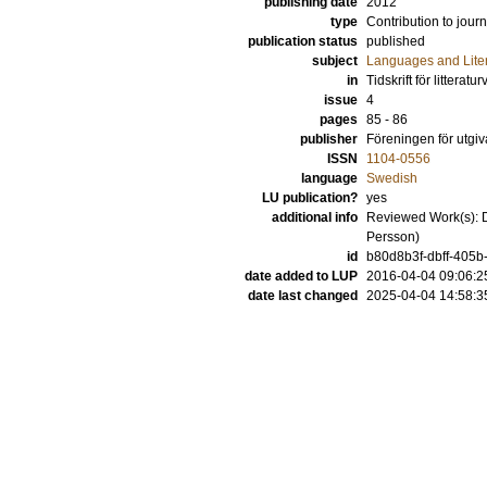
publishing date
2012
type
Contribution to journ
publication status
published
subject
Languages and Lite
in
Tidskrift för litterat
issue
4
pages
85 - 86
publisher
Föreningen för utgiva
ISSN
1104-0556
language
Swedish
LU publication?
yes
additional info
Reviewed Work(s): D
Persson)
id
b80d8b3f-dbff-405b
date added to LUP
2016-04-04 09:06:2
date last changed
2025-04-04 14:58:3