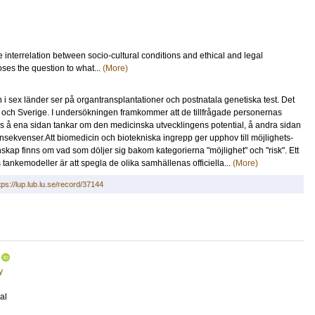
he interrelation between socio-cultural conditions and ethical and legal
oses the question to what...
(More)
i sex länder ser på organtransplantationer och postnatala genetiska test. Det
e och Sverige. I undersökningen framkommer att de tillfrågade personernas
nns å ena sidan tankar om den medicinska utvecklingens potential, å andra sidan
onsekvenser.Att biomedicin och biotekniska ingrepp ger upphov till möjlighets-
nskap finns om vad som döljer sig bakom kategorierna "möjlighet" och "risk". Ett
s tankemodeller är att spegla de olika samhällenas officiella...
(More)
tps://lup.lub.lu.se/record/37144
y
al