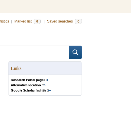
tistics
|
Marked list
|
Saved searches
0
0
Links
Research Portal page
Alternative location
Google Scholar
find title