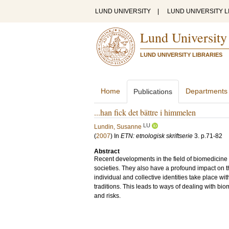
LUND UNIVERSITY
|
LUND UNIVERSITY L
Lund University
LUND UNIVERSITY LIBRARIES
Home
Departments
Publications
...han fick det bättre i himmelen
LU
Lundin, Susanne
(
2007
) In
ETN: etnologisk skriftserie
3
.
p.71-82
Abstract
Recent developments in the field of biomedicine 
societies. They also have a profound impact on t
individual and collective identities take place wi
traditions. This leads to ways of dealing with bi
and risks.