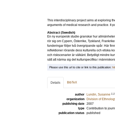
This interdisciplinary project aims at exploring t
arguments of medical research and practice. It p
Abstract (Swedish)
En ny europeisk studie granskar hur allmänheten 
rör sig om Cypern, Österrike, Tyskland, Frankrik
funderingar följer två övergripande spår: Här fi
reflektioner rörande dess kulturella och etiska k
och riskscenarier är välkänt. Betydligt mindre ku
sätt att närma sig det kulturspecifika i människor
Please use this url to cite or link to this publication:
ht
BibTeX
Details
LU
author
Lundin, Susanne
organization
Division of Ethnolog
publishing date
2007
type
Contribution to journ
publication status
published