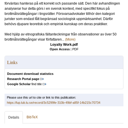
förväntas hanteras på ett korrekt och passande sätt. Den här avhandlingen
analyserar hur detta görs i en svensk kontext, med specifikt fokus på
brottmålsrättegångar i tingsrätter. Försvarsadvokater tillhör den kategori
jurister som endast fått begränsad sociologisk uppmärksamhet. Därför
behövs djupare teoretisk och empirisk kunskap om deras praktiker.
Med hjälp av etnografiska fältanteckningar från observationer av över 50
brottmålsrättegångar visar författaren...
(More)
Loyalty Work.pdf
Open Access
|
PDF
Links
Document download statistics
Research Portal page
Google Scholar
find title
Please use this url to cite or link to this publication:
https://lup.lub.lu.se/record/3c5299fe-310b-49bf-a85f-14b215c70734
BibTeX
Details