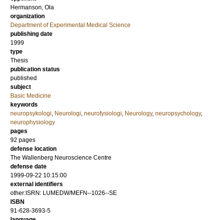
Hermanson, Ola
organization
Department of Experimental Medical Science
publishing date
1999
type
Thesis
publication status
published
subject
Basic Medicine
keywords
neuropsykologi
,
Neurologi
,
neurofysiologi
,
Neurology
,
neuropsychology
,
neurophysiology
pages
92
pages
defense location
The Wallenberg Neuroscience Centre
defense date
1999-09-22 10:15:00
external identifiers
other:ISRN: LUMEDW/MEFN--1026--SE
ISBN
91-628-3693-5
language