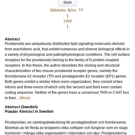
Mark
LU
Båtshake, Björn
(
1999
)
Abstract
Prostanoids are ubiquitously distributed lipid signaling molecules derived
from arachidonic acid, that exhibit numerous and diverse biological effects in
a variety of physiological and pathophysiological conditions. The cell surface
receptors for the prostanoids belong to the family of G protein-coupled
receptors. In this thesis, the author describes the cloning and structural
characterization of two mouse prostanoid receptor genes, namely the
thromboxane A2 receptor (TP) and prostaglandin E2 receptor (EP1) genes.
Both genes exhibit a similar intron-exon organization; they consist of two
introns and three exons of which only the second and third exon contain
coding sequence. Neither of the genes have a consensus TATA or CAAT box
in their...
(More)
Abstract (Swedish)
Popular Abstract in Swedish
Prostanoider, en samlingsbeteckning för prostaglandiner och tromboxaner,
tillverkas av de flesta av kroppens olika celltyper och fungerar som en slags
hormoner i många olika organsystem i människor och djur. Prostanoiderna