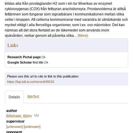
bildas alla från prostaglandin H2 som i sin tur tillverkas av enzymet
cyklooxygenas (COX) från fettsyran arachidonsyra. Prostanoiderna är alltså
fettämnen som fungerar som signalbärare i kommunikationen mellan olika
celler i kroppen. Att cellerna kommunicerar med varandra är utmärkande och
mycket viktigt i alla flercelliga organismer, som t.ex. oss människor. Det kan
nämnas att det stora flertalet av de läkemedel som används inom
sjukvården, verkar genom att påverka olika...
(More)
Links
Research Portal page
Google Scholar
find title
Please use this url to cite or link to this publication:
https://lup.lub.lu.se/record/40010
BibTeX
Details
author
LU
Båtshake, Björn
supervisor
[unknown] [unknown]
opponent