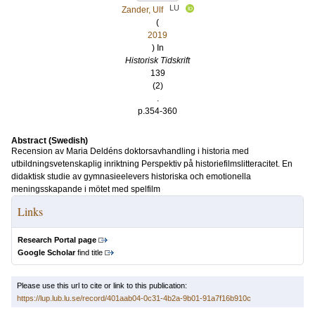
LU
Zander, Ulf
(
2019
) In
Historisk Tidskrift
139
(2)
.
p.354-360
Abstract (Swedish)
Recension av Maria Deldéns doktorsavhandling i historia med
utbildningsvetenskaplig inriktning Perspektiv på historiefilmslitteracitet. En
didaktisk studie av gymnasieelevers historiska och emotionella
meningsskapande i mötet med spelfilm
Links
Research Portal page
Google Scholar
find title
Please use this url to cite or link to this publication:
https://lup.lub.lu.se/record/401aab04-0c31-4b2a-9b01-91a7f16b910c