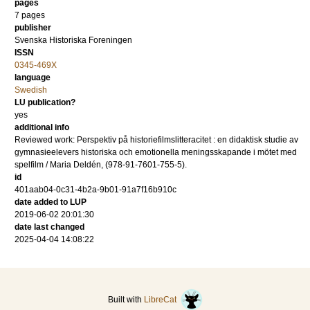
pages
7 pages
publisher
Svenska Historiska Foreningen
ISSN
0345-469X
language
Swedish
LU publication?
yes
additional info
Reviewed work: Perspektiv på historiefilmslitteracitet : en didaktisk studie av
gymnasieelevers historiska och emotionella meningsskapande i mötet med
spelfilm / Maria Deldén, (978-91-7601-755-5).
id
401aab04-0c31-4b2a-9b01-91a7f16b910c
date added to LUP
2019-06-02 20:01:30
date last changed
2025-04-04 14:08:22
Built with
LibreCat