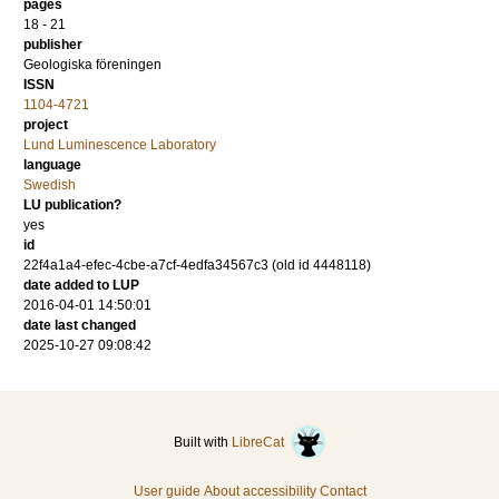
pages
18 - 21
publisher
Geologiska föreningen
ISSN
1104-4721
project
Lund Luminescence Laboratory
language
Swedish
LU publication?
yes
id
22f4a1a4-efec-4cbe-a7cf-4edfa34567c3 (old id 4448118)
date added to LUP
2016-04-01 14:50:01
date last changed
2025-10-27 09:08:42
Built with
LibreCat
User guide
About accessibility
Contact