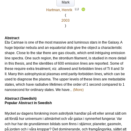
Mark
LU
Hartman, Henrik
(
2003
)
Abstract
Eta Carinae is one of the most massive and luminous stars in the Galaxy. A
huge bipolar nebula and an equatorial disk give the object a characteristic
shape. Close to the star there are gas clouds, which emit intriguing emission
line spectra. One such region, the strontium filament, is studied in more detail
in this thesis, and the identities of 600 emission lines are reported. Some of
these require extra treatment, viz. allowed and forbidden lines of Ti II and Sr
II. Many thin astrophysical plasmas emit parity-forbidden lines, which can be
used to diagnose the plasma. The upper levels of these lines are metastable
states, which have radiative lifetimes of the order of 1 second compared to 1
nanosecond for ordinary states. We have...
(More)
Abstract (Swedish)
Popular Abstract in Swedish
Mycket av dagens forskning inom astrofysik handlar på ett eller annat sätt om
att förstå hur universum i allmänhet och vår galax i synnerhet fungerar. Var
och hur har de grundämnen bildats som finns i stjärnor, planeter, gasmoln,
på jorden och i våra kroppar? Det dominerande, och framgångsrika, sättet att