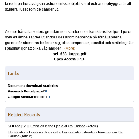
ta reda på hur avlägsna astronomiska objekt ser ut och är uppbyggda är att
studera ljuset som de sänder ut.
Atomer från alla sorters grundämnen sänder ut ett karakteristiskt ljus. Ljuset
som ett ämne sänder ut ändras dessutom beroende på förhållandena i
gasen där atomerna befinner sig; olika temperatur, densitet och strålningsfält
i plasmat gör att olika våglängder...
(More)
sci_638_kappa.pdf
Open Access
|
PDF
Links
Document download statistics
Research Portal page
Google Scholar
find title
Related Records
Sr II and [Sr II] Emission in the Ejecta of eta Carinae
(Article)
Identification of emission lines in the low-ionization strontium filament near Eta
Carinae
(Article)