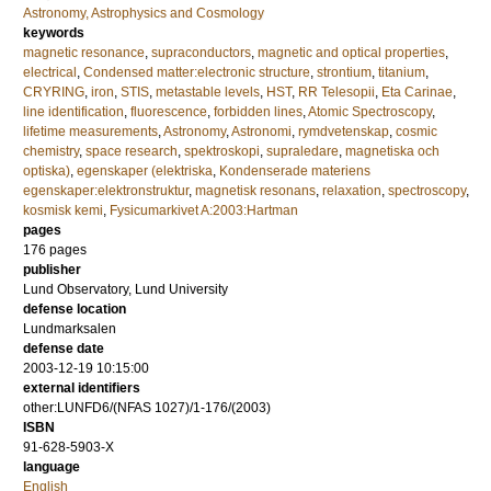
Astronomy, Astrophysics and Cosmology
keywords
magnetic resonance
,
supraconductors
,
magnetic and optical properties
,
electrical
,
Condensed matter:electronic structure
,
strontium
,
titanium
,
CRYRING
,
iron
,
STIS
,
metastable levels
,
HST
,
RR Telesopii
,
Eta Carinae
,
line identification
,
fluorescence
,
forbidden lines
,
Atomic Spectroscopy
,
lifetime measurements
,
Astronomy
,
Astronomi
,
rymdvetenskap
,
cosmic
chemistry
,
space research
,
spektroskopi
,
supraledare
,
magnetiska och
optiska)
,
egenskaper (elektriska
,
Kondenserade materiens
egenskaper:elektronstruktur
,
magnetisk resonans
,
relaxation
,
spectroscopy
,
kosmisk kemi
,
Fysicumarkivet A:2003:Hartman
pages
176
pages
publisher
Lund Observatory, Lund University
defense location
Lundmarksalen
defense date
2003-12-19 10:15:00
external identifiers
other:LUNFD6/(NFAS 1027)/1-176/(2003)
ISBN
91-628-5903-X
language
English