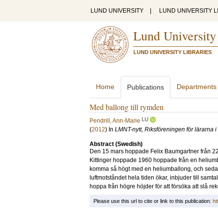
LUND UNIVERSITY
|
LUND UNIVERSITY L
Lund University
LUND UNIVERSITY LIBRARIES
Home
Departments
Publications
Med ballong till rymden
LU
Pendrill, Ann-Marie
(
2012
) In
LMNT-nytt, Riksföreningen för lärarna 
Abstract (Swedish)
Den 15 mars hoppade Felix Baumgartner från 22 km
Kittinger hoppade 1960 hoppade från en helium
komma så högt med en heliumballong, och sedan 
luftmotståndet hela tiden ökar, inbjuder till sam
hoppa från högre höjder för att försöka att slå re
Please use this url to cite or link to this publication:
ht