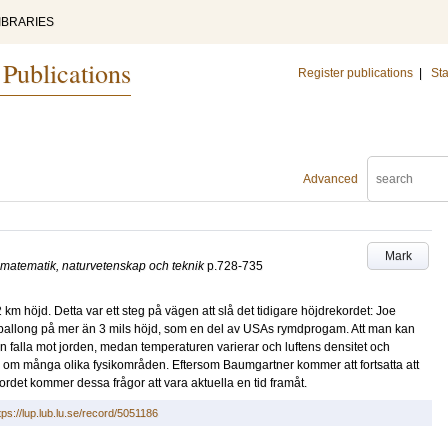
IBRARIES
 Publications
Register publications
|
Sta
Advanced
Mark
i matematik, naturvetenskap och teknik
p.728-735
 höjd. Detta var ett steg på vägen att slå det tidigare höjdrekordet: Joe
ballong på mer än 3 mils höjd, som en del av USAs rymdprogam. Att man kan
falla mot jorden, medan temperaturen varierar och luftens densitet och
tal om många olika fysikområden. Eftersom Baumgartner kommer att fortsatta att
kordet kommer dessa frågor att vara aktuella en tid framåt.
tps://lup.lub.lu.se/record/5051186