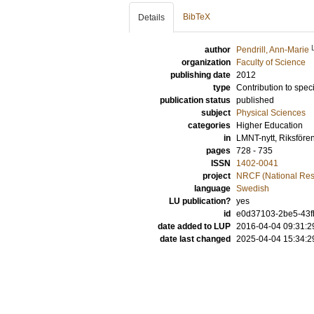
BibTeX
Details
author
Pendrill, Ann-Marie
organization
Faculty of Science
publishing date
2012
type
Contribution to spec
publication status
published
subject
Physical Sciences
categories
Higher Education
in
LMNT-nytt, Riksfören
pages
728 - 735
ISSN
1402-0041
project
NRCF (National Reso
language
Swedish
LU publication?
yes
id
e0d37103-2be5-43fb
date added to LUP
2016-04-04 09:31:2
date last changed
2025-04-04 15:34:2