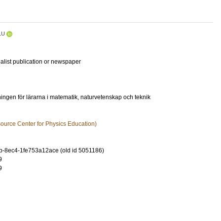
LU
ialist publication or newspaper
ingen för lärarna i matematik, naturvetenskap och teknik
urce Center for Physics Education)
-8ec4-1fe753a12ace (old id 5051186)
9
9