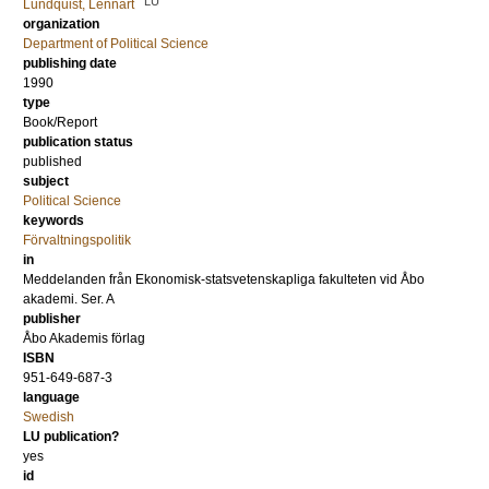
LU
Lundquist, Lennart
organization
Department of Political Science
publishing date
1990
type
Book/Report
publication status
published
subject
Political Science
keywords
Förvaltningspolitik
in
Meddelanden från Ekonomisk-statsvetenskapliga fakulteten vid Åbo
akademi. Ser. A
publisher
Åbo Akademis förlag
ISBN
951-649-687-3
language
Swedish
LU publication?
yes
id