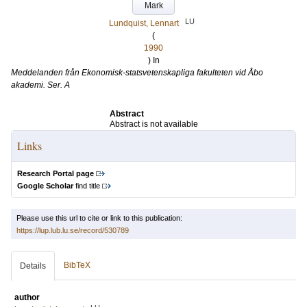
Mark
LU
Lundquist, Lennart
(
1990
) In
Meddelanden från Ekonomisk-statsvetenskapliga fakulteten vid Åbo
akademi. Ser. A
Abstract
Abstract is not available
Links
Research Portal page
Google Scholar
find title
Please use this url to cite or link to this publication:
https://lup.lub.lu.se/record/530789
BibTeX
Details
author