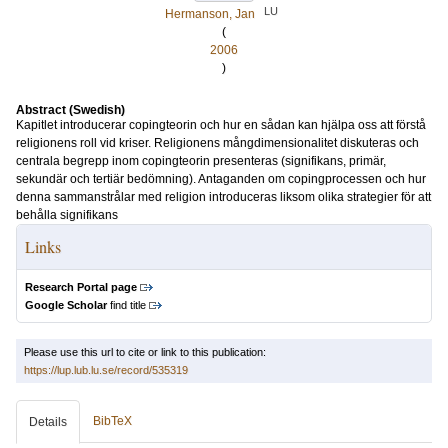
LU
Hermanson, Jan
(
2006
)
Abstract (Swedish)
Kapitlet introducerar copingteorin och hur en sådan kan hjälpa oss att förstå
religionens roll vid kriser. Religionens mångdimensionalitet diskuteras och
centrala begrepp inom copingteorin presenteras (signifikans, primär,
sekundär och tertiär bedömning). Antaganden om copingprocessen och hur
denna sammanstrålar med religion introduceras liksom olika strategier för att
behålla signifikans
Links
Research Portal page
Google Scholar
find title
Please use this url to cite or link to this publication:
https://lup.lub.lu.se/record/535319
BibTeX
Details