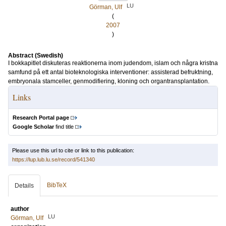
LU
Görman, Ulf
(
2007
)
Abstract (Swedish)
I bokkapitlet diskuteras reaktionerna inom judendom, islam och några kristna
samfund på ett antal bioteknologiska interventioner: assisterad befruktning,
embryonala stamceller, genmodifiering, kloning och organtransplantation.
Links
Research Portal page
Google Scholar
find title
Please use this url to cite or link to this publication:
https://lup.lub.lu.se/record/541340
BibTeX
Details
author
LU
Görman, Ulf