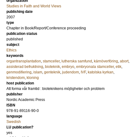
organization
Studies in Faith and World Views
publishing date
2007
type
Chapter in Book/Report/Conference proceeding
publication status
published
subject
Ethics
keywords
organtransplantation
,
stamceller
,
lutherska samfund
,
kärnöverföring
,
abort
,
assisterad befruktning
,
bioteknik
,
embryo
,
embryonala stamceller
,
etik
,
genmodifiering
,
islam
,
genteknik
,
judendom
,
IVF
,
katolska kyrkan
,
kristendom
,
kloning
host publication
Att forma vår framtid : bioteknikens möjligheter och problem
publisher
Nordic Academic Press
ISBN
978-91-89116-90-0
language
Swedish
LU publication?
yes