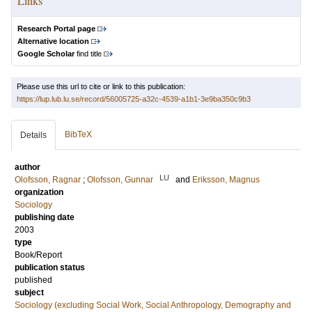
Links
Research Portal page
Alternative location
Google Scholar
find title
Please use this url to cite or link to this publication:
https://lup.lub.lu.se/record/56005725-a32c-4539-a1b1-3e9ba350c9b3
BibTeX
Details
author
LU
Olofsson, Ragnar
;
Olofsson, Gunnar
and
Eriksson, Magnus
organization
Sociology
publishing date
2003
type
Book/Report
publication status
published
subject
Sociology (excluding Social Work, Social Anthropology, Demography and