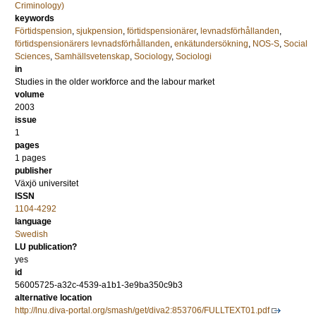
Criminology)
keywords
Förtidspension
,
sjukpension
,
förtidspensionärer
,
levnadsförhållanden
,
förtidspensionärers levnadsförhållanden
,
enkätundersökning
,
NOS-S
,
Social
Sciences
,
Samhällsvetenskap
,
Sociology
,
Sociologi
in
Studies in the older workforce and the labour market
volume
2003
issue
1
pages
1
pages
publisher
Växjö universitet
ISSN
1104-4292
language
Swedish
LU publication?
yes
id
56005725-a32c-4539-a1b1-3e9ba350c9b3
alternative location
http://lnu.diva-portal.org/smash/get/diva2:853706/FULLTEXT01.pdf