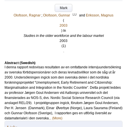
Mark
LU
Olofsson, Ragnar
;
Olofsson, Gunnar
and
Eriksson, Magnus
(
2003
) In
Studies in the older workforce and the labour market
2003
(1)
.
Abstract (Swedish)
I denna rapport redovisas resultaten av en omfattande intervjuundersökning
av svenska förtidspensionärer och deras levnadsvillkor som de såg ut år
2000. Undersökningen ingick som den svenska delen i det nordiska
forskningsprojektet ”Unemployment, Early Retirement and Citizenship:
Marginalisation and Integration in the Nordic Countrie”. Detta projekt leddes
av professor Jørgen Goul Andersen vid Aalborgs universitet och det
finansierades av NOS-S, dvs. Nordic Social Science Research Council (via
anslaget REL/29). I projektgruppen ingick, förutom Jørgen Goul Andersen,
Per H. Jensen (Danmark), Einar Øverbye (Norge), Laura Saurama (Finland)
och Gunnar Olofsson (Sverige), I rapporten ges en utförlig översikt av
datamaterialet i den svenska...
(More)