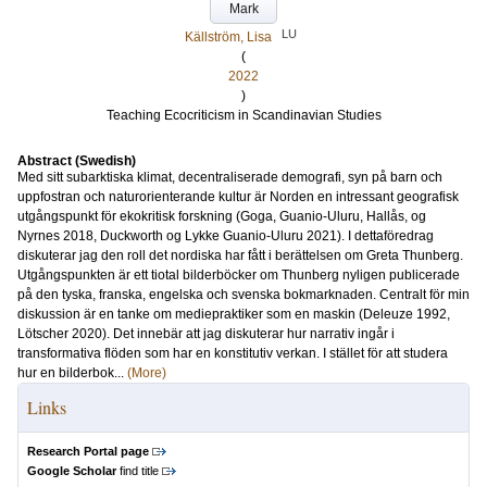
Mark
LU
Källström, Lisa
(
2022
)
Teaching Ecocriticism in Scandinavian Studies
Abstract (Swedish)
Med sitt subarktiska klimat, decentraliserade demografi, syn på barn och
uppfostran och naturorienterande kultur är Norden en intressant geografisk
utgångspunkt för ekokritisk forskning (Goga, Guanio-Uluru, Hallås, og
Nyrnes 2018, Duckworth og Lykke Guanio-Uluru 2021). I dettaföredrag
diskuterar jag den roll det nordiska har fått i berättelsen om Greta Thunberg.
Utgångspunkten är ett tiotal bilderböcker om Thunberg nyligen publicerade
på den tyska, franska, engelska och svenska bokmarknaden. Centralt för min
diskussion är en tanke om mediepraktiker som en maskin (Deleuze 1992,
Lötscher 2020). Det innebär att jag diskuterar hur narrativ ingår i
transformativa flöden som har en konstitutiv verkan. I stället för att studera
hur en bilderbok...
(More)
Links
Research Portal page
Google Scholar
find title