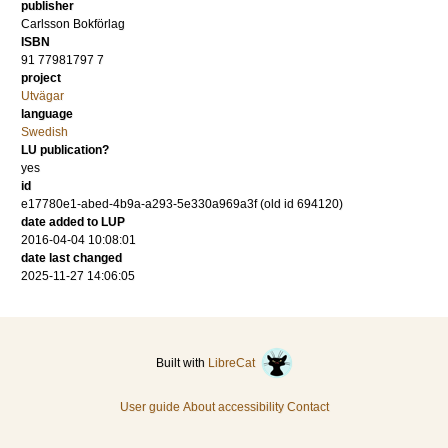
publisher
Carlsson Bokförlag
ISBN
91 77981797 7
project
Utvägar
language
Swedish
LU publication?
yes
id
e17780e1-abed-4b9a-a293-5e330a969a3f (old id 694120)
date added to LUP
2016-04-04 10:08:01
date last changed
2025-11-27 14:06:05
Built with
LibreCat
User guide
About accessibility
Contact