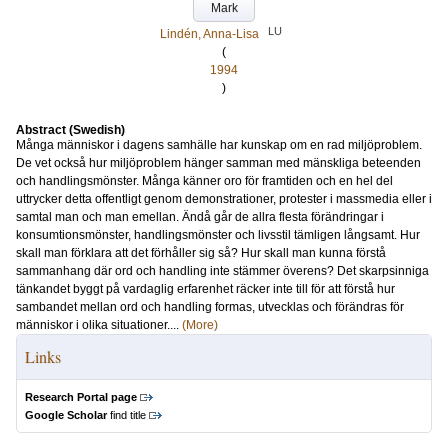
Mark
LU
Lindén, Anna-Lisa
(
1994
)
Abstract (Swedish)
Många människor i dagens samhälle har kunskap om en rad miljöproblem.
De vet också hur miljöproblem hänger samman med mänskliga beteenden
och handlingsmönster. Många känner oro för framtiden och en hel del
uttrycker detta offentligt genom demonstrationer, protester i massmedia eller i
samtal man och man emellan. Ändå går de allra flesta förändringar i
konsumtionsmönster, handlingsmönster och livsstil tämligen långsamt. Hur
skall man förklara att det förhåller sig så? Hur skall man kunna förstå
sammanhang där ord och handling inte stämmer överens? Det skarpsinniga
tänkandet byggt på vardaglig erfarenhet räcker inte till för att förstå hur
sambandet mellan ord och handling formas, utvecklas och förändras för
människor i olika situationer....
(More)
Links
Research Portal page
Google Scholar
find title