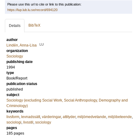
Please use this url to cite or link to this publication:
https://lup.lub.lu.se/record/694120
BibTeX
Details
author
LU
Lindén, Anna-Lisa
organization
Sociology
publishing date
1994
type
Book/Report
publication status
published
subject
Sociology (excluding Social Work, Social Anthropology, Demography and
Criminology)
keywords
livsform
,
levnadssätt
,
värderingar
,
attityder
,
miljömedvetande
,
miljöbeteende
,
sociologi
,
livsstil
,
sociology
pages
185
pages