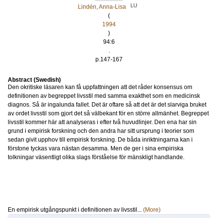
LU
Lindén, Anna-Lisa
(
1994
)
94:6
.
p.147-167
Abstract (Swedish)
Den okritiske läsaren kan få uppfattningen att det råder konsensus om
definitionen av begreppet livsstil med samma exakthet som en medicinsk
diagnos. Så är ingalunda fallet. Det är oftare så att det är det slarviga bruket
av ordet livsstil som gjort det så välbekant för en större allmänhet. Begreppet
livsstil kommer här att analyseras i efter två huvudlinjer. Den ena har sin
grund i empirisk forskning och den andra har sitt ursprung i teorier som
sedan givit upphov till empirisk forskning. De båda inriktningarna kan i
förstone tyckas vara nästan desamma. Men de ger i sina empiriska
tolkningar väsentligt olika slags förståelse för mänskligt handlande.
En empirisk utgångspunkt i definitionen av livsstil...
(More)