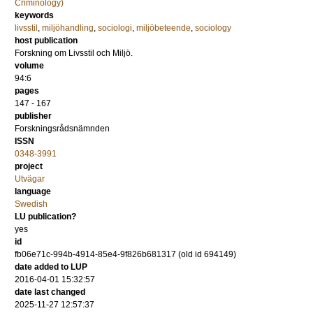
Criminology)
keywords
livsstil
,
miljöhandling
,
sociologi
,
miljöbeteende
,
sociology
host publication
Forskning om Livsstil och Miljö.
volume
94:6
pages
147 - 167
publisher
Forskningsrådsnämnden
ISSN
0348-3991
project
Utvägar
language
Swedish
LU publication?
yes
id
fb06e71c-994b-4914-85e4-9f826b681317 (old id 694149)
date added to LUP
2016-04-01 15:32:57
date last changed
2025-11-27 12:57:37