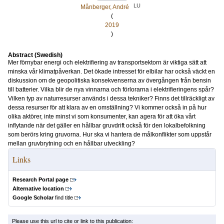
LU
Månberger, André
(
2019
)
Abstract (Swedish)
Mer förnybar energi och elektrifiering av transportsektorn är viktiga sätt att
minska vår klimatpåverkan. Det ökade intresset för elbilar har också väckt en
diskussion om de geopolitiska konsekvenserna av övergången från bensin
till batterier. Vilka blir de nya vinnarna och förlorarna i elektrifieringens spår?
Vilken typ av naturresurser används i dessa tekniker? Finns det tillräckligt av
dessa resurser för att klara av en omställning? Vi kommer också in på hur
olika aktörer, inte minst vi som konsumenter, kan agera för att öka vårt
inflytande när det gäller en hållbar gruvdrift också för den lokalbefolkning
som berörs kring gruvorna. Hur ska vi hantera de målkonflikter som uppstår
mellan gruvbrytning och en hållbar utveckling?
Links
Research Portal page
Alternative location
Google Scholar
find title
Please use this url to cite or link to this publication: