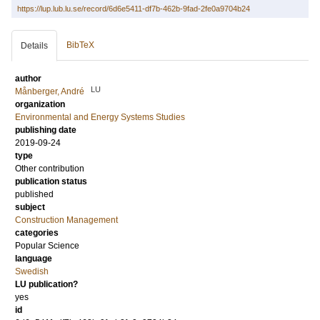
https://lup.lub.lu.se/record/6d6e5411-df7b-462b-9fad-2fe0a9704b24
BibTeX
Details
author
LU
Månberger, André
organization
Environmental and Energy Systems Studies
publishing date
2019-09-24
type
Other contribution
publication status
published
subject
Construction Management
categories
Popular Science
language
Swedish
LU publication?
yes
id