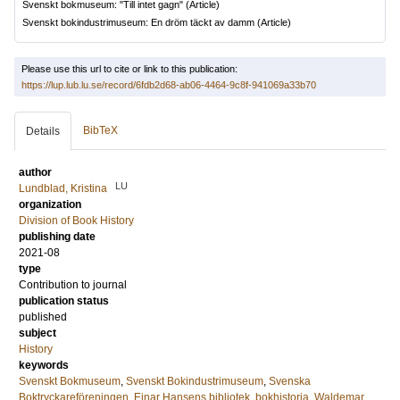
Svenskt bokmuseum: "Till intet gagn"
(Article)
Svenskt bokindustrimuseum: En dröm täckt av damm
(Article)
Please use this url to cite or link to this publication:
https://lup.lub.lu.se/record/6fdb2d68-ab06-4464-9c8f-941069a33b70
BibTeX
Details
author
LU
Lundblad, Kristina
organization
Division of Book History
publishing date
2021-08
type
Contribution to journal
publication status
published
subject
History
keywords
Svenskt Bokmuseum
,
Svenskt Bokindustrimuseum
,
Svenska
Boktryckareföreningen
,
Einar Hansens bibliotek
,
bokhistoria
,
Waldemar