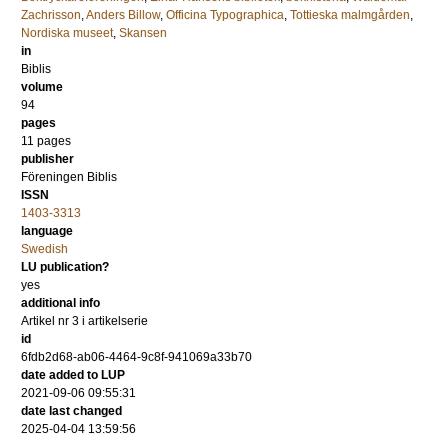
Zachrisson
,
Anders Billow
,
Officina Typographica
,
Tottieska malmgården
,
Nordiska museet
,
Skansen
in
Biblis
volume
94
pages
11 pages
publisher
Föreningen Biblis
ISSN
1403-3313
language
Swedish
LU publication?
yes
additional info
Artikel nr 3 i artikelserie
id
6fdb2d68-ab06-4464-9c8f-941069a33b70
date added to LUP
2021-09-06 09:55:31
date last changed
2025-04-04 13:59:56