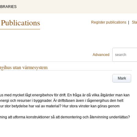
IBRARIES
 Publications
Register publications
|
Sta
Advanced
ergihus utan värmesystem
Mark
us med mycket lågt energibehov för drift. En fråga är då vilka åtgärder man kan
energi och resurser i byggnader. Är driftsfasen även i lågenergihus den helt
 stor betydelse har val av material? Hur stora vinster kan göras genom
dning att utforma konstruktioner så att demontering och återvinning underlättas?