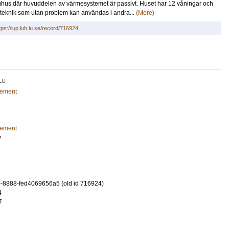
öghus där huvuddelen av värmesystemet är passivt. Huset har 12 våningar och
 teknik som utan problem kan användas i andra...
(More)
tps://lup.lub.lu.se/record/716924
LU
gement
gement
y
-8888-fed4069656a5 (old id 716924)
4
7