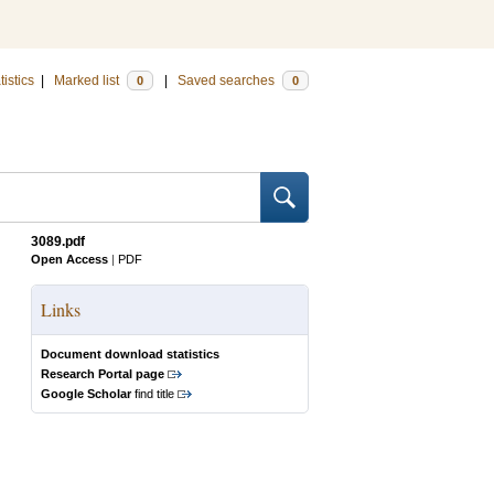
tistics
|
Marked list
|
Saved searches
0
0
3089.pdf
Open Access
|
PDF
Links
Document download statistics
Research Portal page
Google Scholar
find title