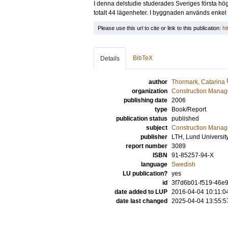
I denna delstudie studerades Sveriges första h
totalt 44 lägenheter. I byggnaden används enkel
Please use this url to cite or link to this publication:
ht
BibTeX
Details
author
Thormark, Catarina
organization
Construction Mana
publishing date
2006
type
Book/Report
publication status
published
subject
Construction Mana
publisher
LTH, Lund Universit
report number
3089
ISBN
91-85257-94-X
language
Swedish
LU publication?
yes
id
3f7d6b01-f519-46e9
date added to LUP
2016-04-04 10:11:0
date last changed
2025-04-04 13:55:5