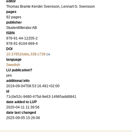
editor
Thomas Brante Kerstin Svensson, Lennart G. Svensson
pages
92 pages
publisher
Studentlitteratur AB
ISBN
978-91-44-12205-2
978-91-8104-669-4
DOI
10.37852/oblu.338.c739
language
Swedish
LU publication?
yes
additional info
2019-09-04T08:53:16.491+02:00
id
71c0e52c-9480-475d-9e63-14965add6841
date added to LUP
2020-04-11 11:39:56
date last changed
2025-09-05 15:26:06