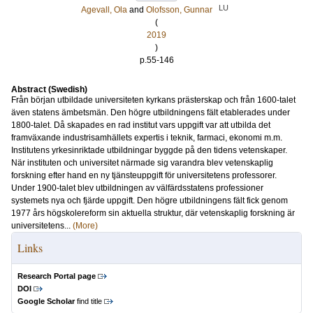
LU
Agevall, Ola
and
Olofsson, Gunnar
(
2019
)
p.55-146
Abstract (Swedish)
Från början utbildade universiteten kyrkans prästerskap och från 1600-talet
även statens ämbetsmän. Den högre utbildningens fält etablerades under
1800-talet. Då skapades en rad institut vars uppgift var att utbilda det
framväxande industrisamhällets expertis i teknik, farmaci, ekonomi m.m.
Institutens yrkesinriktade utbildningar byggde på den tidens vetenskaper.
När instituten och universitet närmade sig varandra blev vetenskaplig
forskning efter hand en ny tjänsteuppgift för universitetens professorer.
Under 1900-talet blev utbildningen av välfärdsstatens professioner
systemets nya och fjärde uppgift. Den högre utbildningens fält fick genom
1977 års högskolereform sin aktuella struktur, där vetenskaplig forskning är
universitetens...
(More)
Links
Research Portal page
DOI
Google Scholar
find title