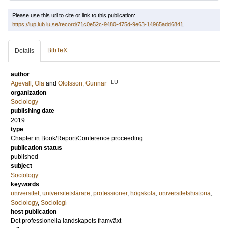
Please use this url to cite or link to this publication:
https://lup.lub.lu.se/record/71c0e52c-9480-475d-9e63-14965add6841
BibTeX
Details
author
LU
Agevall, Ola
and
Olofsson, Gunnar
organization
Sociology
publishing date
2019
type
Chapter in Book/Report/Conference proceeding
publication status
published
subject
Sociology
keywords
universitet
,
universitetslärare
,
professioner
,
högskola
,
universitetshistoria
,
Sociology
,
Sociologi
host publication
Det professionella landskapets framväxt